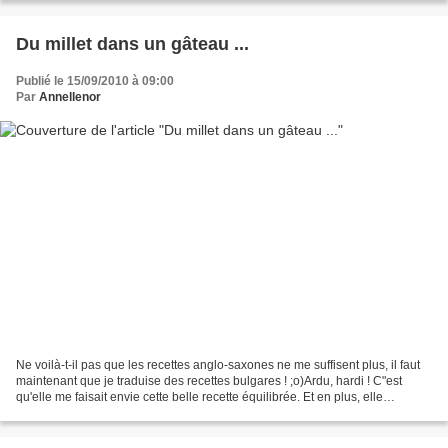
Du millet dans un gâteau ...
Publié le 15/09/2010 à 09:00
Par
Annellenor
Ne voilà-t-il pas que les recettes anglo-saxones ne me suffisent plus, il faut
maintenant que je traduise des recettes bulgares ! ;o)Ardu, hardi ! C"est
qu'elle me faisait envie cette belle recette équilibrée. Et en plus, elle
contenait de la feta ! Miam...