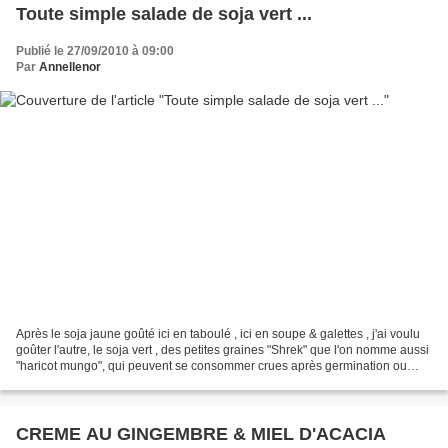
Toute simple salade de soja vert ...
Publié le 27/09/2010 à 09:00
Par
Annellenor
Après le soja jaune goûté ici en taboulé , ici en soupe & galettes , j'ai voulu
goûter l'autre, le soja vert , des petites graines "Shrek" que l'on nomme aussi
"haricot mungo", qui peuvent se consommer crues après germination ou
cuites. Je les ai cuites,...
CREME AU GINGEMBRE & MIEL D'ACACIA