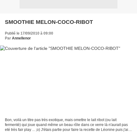
SMOOTHIE MELON-COCO-RIBOT
Publié le 17/09/2010 à 09:00
Par
Annellenor
Bon, voilà un titre pas très exotique, mais omettre le lait ribot (ou lait
fermenté) qui joue quand même un beau rôle dans ce verre là n'aurait pas
eté très fair play ... ;o) J'étais partie pour faire la recette de Léonine puis j'ai
dévié en ... smoothie,...