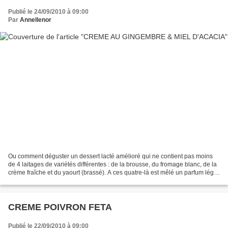
Publié le 24/09/2010 à 09:00
Par
Annellenor
Ou comment déguster un dessert lacté amélioré qui ne contient pas moins
de 4 laitages de variétés différentes : de la brousse, du fromage blanc, de la
crème fraîche et du yaourt (brassé). A ces quatre-là est mêlé un parfum léger
mais tonique, celui du...
CREME POIVRON FETA
Publié le 22/09/2010 à 09:00