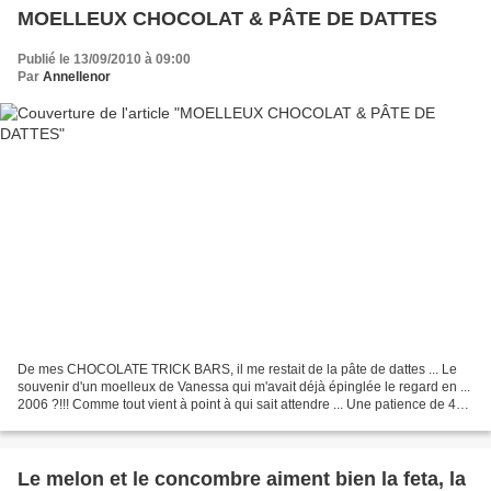
MOELLEUX CHOCOLAT & PÂTE DE DATTES
Publié le 13/09/2010 à 09:00
Par
Annellenor
De mes CHOCOLATE TRICK BARS, il me restait de la pâte de dattes ... Le
souvenir d'un moelleux de Vanessa qui m'avait déjà épinglée le regard en ...
2006 ?!!! Comme tout vient à point à qui sait attendre ... Une patience de 4
petites années aura fini par...
Le melon et le concombre aiment bien la feta, la