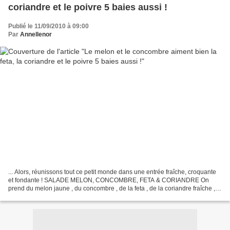
coriandre et le poivre 5 baies aussi !
Publié le 11/09/2010 à 09:00
Par
Annellenor
... Alors, réunissons tout ce petit monde dans une entrée fraîche, croquante
et fondante ! SALADE MELON, CONCOMBRE, FETA & CORIANDRE On
prend du melon jaune , du concombre , de la feta , de la coriandre fraîche ,
de l' huile d'olive , un filet de jus...