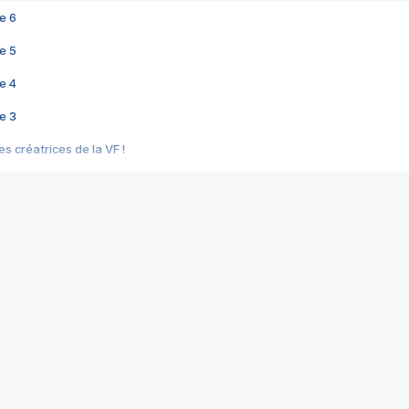
e 6
e 5
e 4
e 3
s créatrices de la VF !
e 2
e 1
e Mektoub My Love arrive enfin ! Rencontre avec Shaïn Boumedine et Sal
i : après Toni en famille
elle réalise le bouleversant Dites lui que je l'aime
ais ! Rencontre autour de Vie privée de Rebecca Zlotowski
 de Marguerite, Grave... Rencontre avec Ella Rumpf