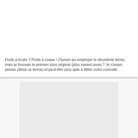
Fruits à écale ? Fruits à coque ! J'aurais pu employer le deuxième terme,
mais je trouvais le premier plus original (plus savant aussi ? Je n'avais
jamais utilisé ce terme) et peut-être plus apte à titiller votre curiosité
gourmande ! Et puis, je n'invente...