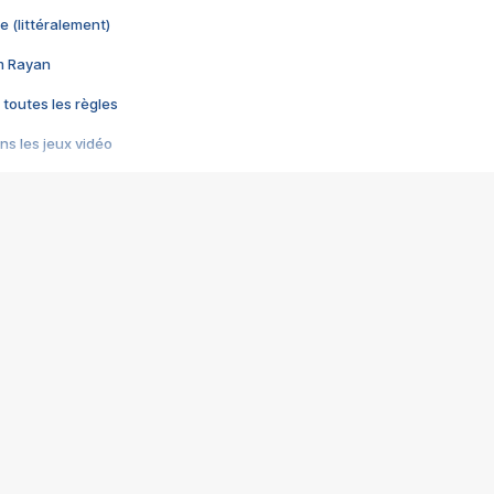
e (littéralement)
im Rayan
 toutes les règles
s les jeux vidéo
us choquant de Rockstar ? - Le scandale BULLY
e plus moche de Steam
du RÊVE tourne au CAUCHEMAR
pendant 8 heures
it… à tort
umiliés par un jeu vidéo
ire - Final Fantasy 8
ti un empire - Age of Empires