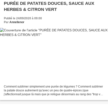
PURÉE DE PATATES DOUCES, SAUCE AUX
HERBES & CiTRON VERT
Publié le 24/09/2020 à 09:00
Par
Annellenor
Comment sublimer simplement une purée de légumes ? Comment sublimer
la patate douce autrement qu'avec un peu de quatre-épices (que
j'affectionnait jusque là mais que je relègue désormais au rang des "trop vu-
trop goûté" avec la découverte de cette nouvelle...