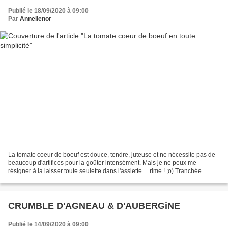
Publié le 18/09/2020 à 09:00
Par
Annellenor
La tomate coeur de boeuf est douce, tendre, juteuse et ne nécessite pas de
beaucoup d'artifices pour la goûter intensément. Mais je ne peux me
résigner à la laisser toute seulette dans l'assiette ... rime ! ;o) Tranchée
finement, on la recouvrera de rondelles...
CRUMBLE D'AGNEAU & D'AUBERGiNE
Publié le 14/09/2020 à 09:00