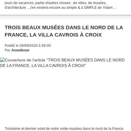
jours de vacances, parler d'autres choses : de villes, de musées,
d'architecture ... j'en reviens encore au simple & à SiMPLE de Yotam
Ottolenghi. Oups ! Je suis définitivement enchaînée-mariée...
TROiS BEAUX MUSÉES DANS LE NORD DE LA
FRANCE, LA ViLLA CAVROIS À CROiX
Publié le 09/09/2020 à 09:00
Par
Annellenor
Troisième et dernier volet de notre visite-musées dans le nord de la France.