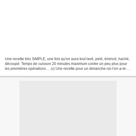
Une recette très SiMPLE, une fois qu'on aura tout lavé, pelé, émincé, haché,
découpé. Temps de cuisson 20 minutes maximum contre un peu plus pour
les premières opérations ... ;o) Une recette pour un dimanche-où-l'on-a-le-
temps. Une simple cuisson des...