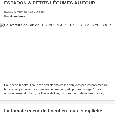
ESPADON & PETiTS LÉGUMES AU FOUR
Publié le 20/09/2020 à 09:00
Par
Annellenor
Pour cette recette, il faudra : des steaks d'espadon, des petites pommes de
terre type grenaille, des tomates cerises, un petit poivron rouge, 1 petit
oignon jaune, du thym, de l'huile d'olive, du citron vert, de la fleur de sel, du
poivre, un très grand...
La tomate coeur de boeuf en toute simplicité