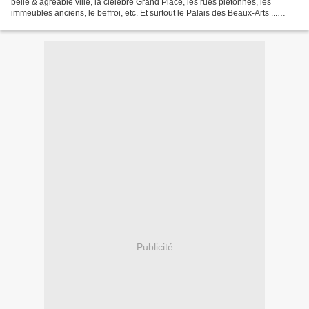
belle & agréable ville, la clélèbre Grand Place, les rues piétonnes, les
immeubles anciens, le beffroi, etc. Et surtout le Palais des Beaux-Arts ...
Entrée impressionnante ... Jeux...
Publicité