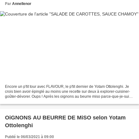
Par
Annellenor
Encore un p'tit tour avec FLAVOUR, le p'tit dernier de Yotam Ottolenghi. Je
crois bien avoir épinglé au moins une recette sur deux à explorer-cuisiner-
goûter-dévorer. Oups ! Après les oignons au beurre miso parce-que-je-suis-
dans-mon-super-trip-miso,...
OiGNONS AU BEURRE DE MiSO selon Yotam
Ottolenghi
Publié le 06/03/2021 à 09:00