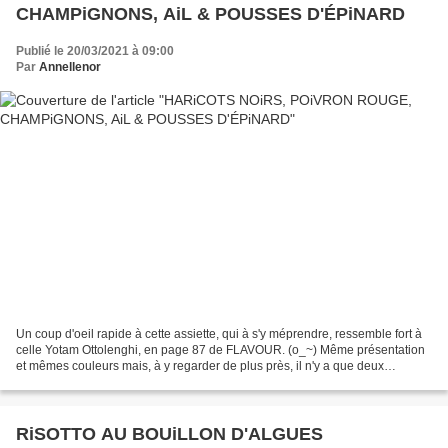
CHAMPiGNONS, AiL & POUSSES D'ÉPiNARD
Publié le 20/03/2021 à 09:00
Par
Annellenor
Un coup d'oeil rapide à cette assiette, qui à s'y méprendre, ressemble fort à
celle Yotam Ottolenghi, en page 87 de FLAVOUR. (o_~) Même présentation
et mêmes couleurs mais, à y regarder de plus près, il n'y a que deux
ingrédients en commun. Exit piment,...
RiSOTTO AU BOUiLLON D'ALGUES