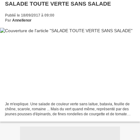
SALADE TOUTE VERTE SANS SALADE
Publié le 18/09/2017 à 09:00
Par
Annellenor
Je m'explique. Une salade de couleur verte sans laitue, batavia, feuille de
chêne, scarole, romaine ... Mais du vert quand même, représenté par des
jeunes pousses d'épinards, de fines rondelles de courgette et de tomate
verte, de fines tranches d'avocat,...