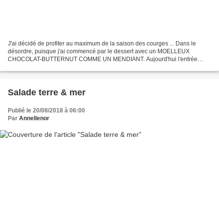
J'ai décidé de profiter au maximum de la saison des courges ... Dans le
désordre, puisque j'ai commencé par le dessert avec un MOELLEUX
CHOCOLAT-BUTTERNUT COMME UN MENDIANT. Aujourd'hui l'entrée
avec un VELOUTÉ POTIMARRON-COMTÉ-PORTO & ÉPICES vu chez...
Salade terre & mer
Publié le 20/08/2018 à 06:00
Par
Annellenor