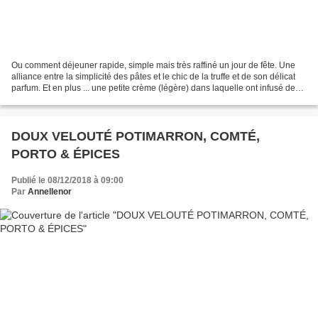
Ou comment déjeuner rapide, simple mais très raffiné un jour de fête. Une
alliance entre la simplicité des pâtes et le chic de la truffe et de son délicat
parfum. Et en plus ... une petite crème (légère) dans laquelle ont infusé des
feuilles de sauge...
DOUX VELOUTÉ POTIMARRON, COMTÉ,
PORTO & ÉPICES
Publié le 08/12/2018 à 09:00
Par
Annellenor