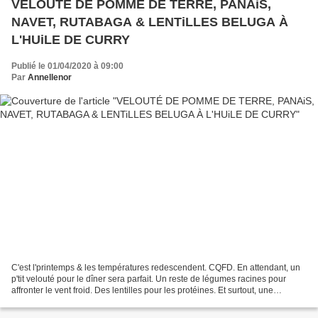
VELOUTÉ DE POMME DE TERRE, PANAiS,
NAVET, RUTABAGA & LENTiLLES BELUGA À
L'HUiLE DE CURRY
Publié le 01/04/2020 à 09:00
Par
Annellenor
C'est l'printemps & les températures redescendent. CQFD. En attendant, un
p'tit velouté pour le dîner sera parfait. Un reste de légumes racines pour
affronter le vent froid. Des lentilles pour les protéines. Et surtout, une
délicieuse huile d'olive parfumée...