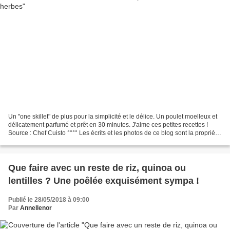
Un "one skillet" de plus pour la simplicité et le délice. Un poulet moelleux et
délicatement parfumé et prêt en 30 minutes. J'aime ces petites recettes !
Source : Chef Cuisto °°°° Les écrits et les photos de ce blog sont la propriété
intellectuelle de...
Que faire avec un reste de riz, quinoa ou
lentilles ? Une poêlée exquisément sympa !
Publié le 28/05/2018 à 09:00
Par
Annellenor