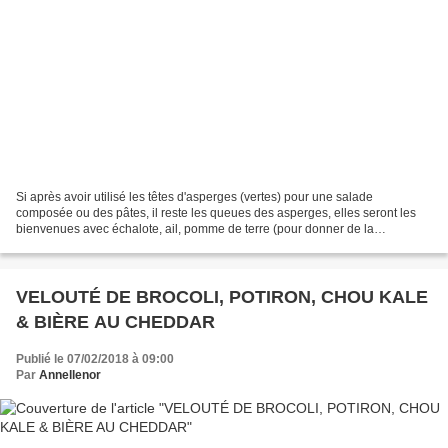
Si après avoir utilisé les têtes d'asperges (vertes) pour une salade
composée ou des pâtes, il reste les queues des asperges, elles seront les
bienvenues avec échalote, ail, pomme de terre (pour donner de la
consistance) et bouillon de légumes (pour la...
VELOUTÉ DE BROCOLI, POTIRON, CHOU KALE
& BIÈRE AU CHEDDAR
Publié le 07/02/2018 à 09:00
Par
Annellenor