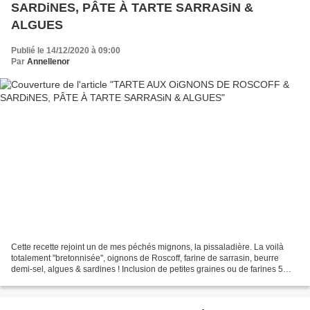
SARDiNES, PÂTE À TARTE SARRASiN &
ALGUES
Publié le 14/12/2020 à 09:00
Par
Annellenor
Cette recette rejoint un de mes péchés mignons, la pissaladière. La voilà
totalement "bretonnisée", oignons de Roscoff, farine de sarrasin, beurre
demi-sel, algues & sardines ! Inclusion de petites graines ou de farines 5
céréales & 3 graines pour un...