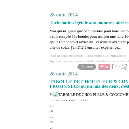
28 août 2014
Tarte toute végétale aux pommes, airelle
Moi qui ne jurais que par le beurre pour faire une pâ
e suis essayée à le bouder pour réaliser une tarte 1
apilles étonnées et ravies du 1er résultat avec une pâ
uile de colza, j'ai réïtéré ensuite l'expérience...
Posté par Annellenor à 09:00 -
Commentaires [
…
]
- Permalien [
#
]
Tags:
tarte
,
pomme
,
cannelle
,
airelle
,
amandes en poudre
,
huile d
26 août 2014
TABOULE DE CHOU FLEUR & CON
FRUITS SECS ou un mix des deux, c'est
Po
ur
du
ch
ou
fle
ur