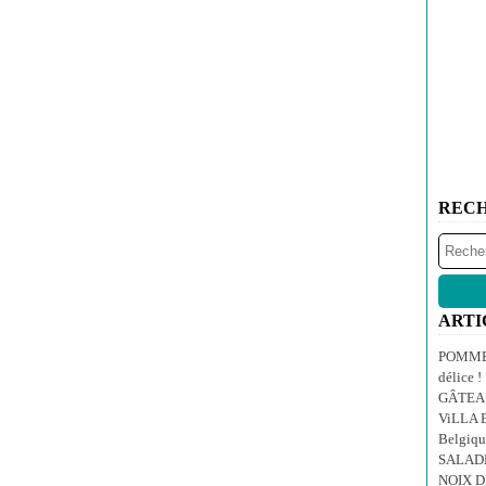
REC
ARTI
POMMES
délice !
GÂTEA
ViLLA E
Belgiqu
SALAD
NOIX 