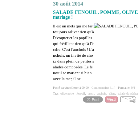
30 août 2014
SALADE FENOUIL, POMME, OLIVES
mariage !
Il est un mets qui me fait
toujours saliver rien qu'à
l'évoquer et les papilles
qui frétillent rien qu'à l'é
crire. C'est l'anchois ! L'a
nchois, un invité de cho
ix dans plein de petites s
alades composées. Le fe
nouil se mariant si bien
avec la mer, il ne...
Posté par Annellenor à 09:00 -
Commentaires [
…
]
- Permalien [
#
]
Tags:
olive noire
,
fenouil
,
aneth
,
anchois
,
câpre
,
salade du pêche