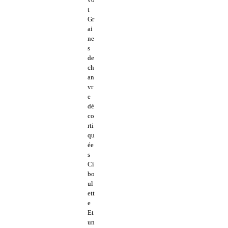
t
Gr
ai
ne
s
de
ch
an
vr
e
dé
co
rti
qu
ée
s
Ci
bo
ul
ett
e
Et
un