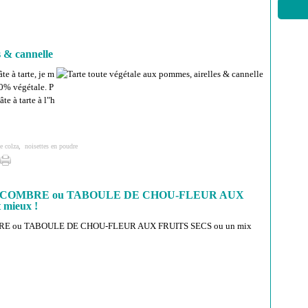
s & cannelle
te à tarte, je m
00% végétale. P
te à tarte à l"h
e colza
,
noisettes en poudre
COMBRE ou TABOULE DE CHOU-FLEUR AUX
 mieux !