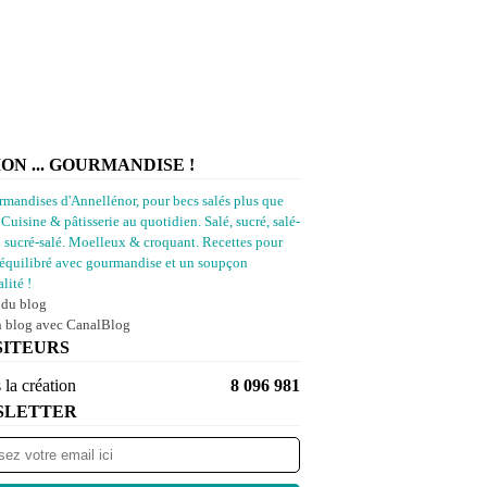
ION ... GOURMANDISE !
rmandises d'Annellénor, pour becs salés plus que
 Cuisine & pâtisserie au quotidien. Salé, sucré, salé-
u sucré-salé. Moelleux & croquant. Recettes pour
équilibré avec gourmandise et un soupçon
lité !
 du blog
n blog avec CanalBlog
SITEURS
 la création
8 096 981
SLETTER