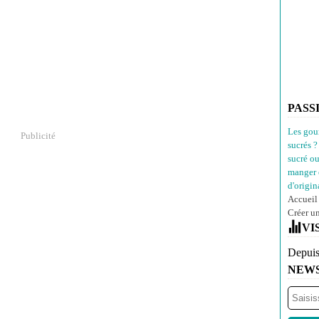
PASS
Les gou
Publicité
sucrés ?
sucré o
manger 
d'origina
Accueil
Créer u
VI
Depuis
NEW