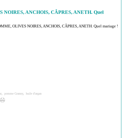
 NOIRES, ANCHOIS, CÂPRES, ANETH. Quel
ur
,
pomme Granny
,
huile d'argan