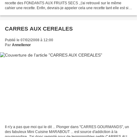
recette des FONDANTS AUX FRUITS SECS , j'ai retrouvé sur le même
cahier une recette. Enfin, devrais-je appeler cela une recette tant elle est si
simple et si facile ? Une recette...
CARRES AUX CEREALES
Publié le 07/02/2008 à 12:00
Par
Annellenor
Il n'y a pas que moi qui le dit ... Plonger dans "CARRES GOURMANDS", un
des fabuleux Mini Cuisine MARABOUT ... est source d'addiction à la
gourmandise. J'ai donc rempilé pour de terrrrrrrrrribles petits CARRES AUX