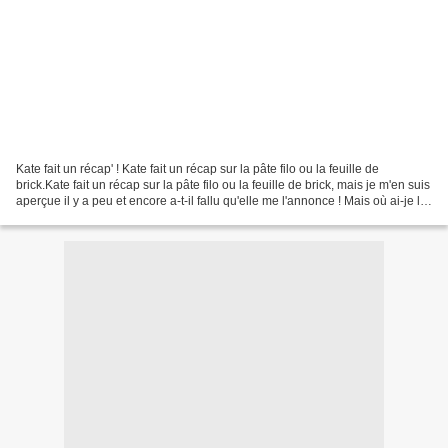
Kate fait un récap' ! Kate fait un récap sur la pâte filo ou la feuille de
brick.Kate fait un récap sur la pâte filo ou la feuille de brick, mais je m'en suis
aperçue il y a peu et encore a-t-il fallu qu'elle me l'annonce ! Mais où ai-je la
tête en ce...