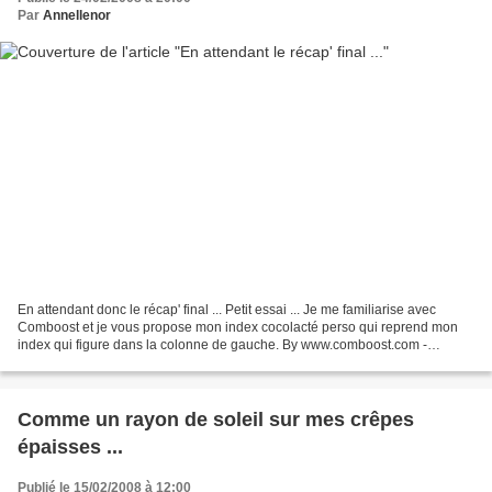
Par
Annellenor
En attendant donc le récap' final ... Petit essai ... Je me familiarise avec
Comboost et je vous propose mon index cocolacté perso qui reprend mon
index qui figure dans la colonne de gauche. By www.comboost.com -
Diaporama pleine page - Visiter les albums...
Comme un rayon de soleil sur mes crêpes
épaisses ...
Publié le 15/02/2008 à 12:00