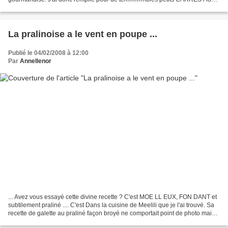
CEREALES ... Tout bon tout moelleux et...
La pralinoise a le vent en poupe ...
Publié le 04/02/2008 à 12:00
Par
Annellenor
... Avez vous essayé cette divine recette ? C'est MOE LL EUX, FON DANT et
subtilement praliné .... C'est Dans la cuisine de Meelili que je l'ai trouvé. Sa
recette de galette au praliné façon broyé ne comportait point de photo mais
j'ai tout de suite su...