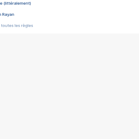
e (littéralement)
im Rayan
 toutes les règles
s les jeux vidéo
us choquant de Rockstar ? - Le scandale BULLY
e plus moche de Steam
du RÊVE tourne au CAUCHEMAR
pendant 8 heures
it… à tort
umiliés par un jeu vidéo
ire - Final Fantasy 8
ti un empire - Age of Empires
story DOFUS