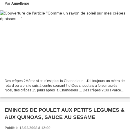
Par
Annellenor
Des crêpes ?Même si ce n'est plus la Chandeleur ...J'ai toujours un métro de
retard ou alors je suis à contre courant ! ;o)Des chocolats à foison après
Noël, des crêpes 15 jours après la Chandeleur ... Des crêpes ?Oui ! Parce
qu'il me fallait en refaire...
EMINCES DE POULET AUX PETITS LEGUMES &
AUX QUINOAS, SAUCE AU SESAME
Publié le 13/02/2008 à 12:00