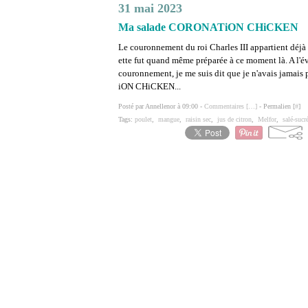
31 mai 2023
Ma salade CORONATiON CHiCKEN
Le couronnement du roi Charles III appartient déjà 
ette fut quand même préparée à ce moment là. A l'év
couronnement, je me suis dit que je n'avais jama
iON CHiCKEN...
Posté par Annellenor à 09:00 -
Commentaires [
…
]
- Permalien [
#
]
Tags:
poulet
,
mangue
,
raisin sec
,
jus de citron
,
Melfor
,
salé-sucr