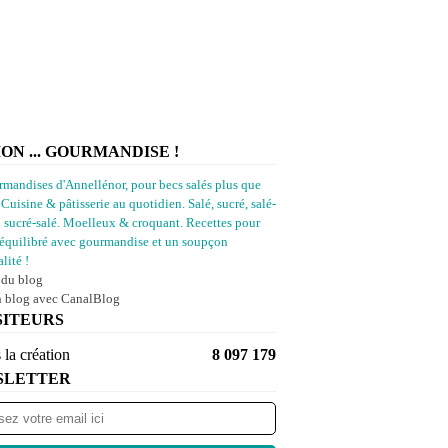
ION ... GOURMANDISE !
rmandises d'Annellénor, pour becs salés plus que
 Cuisine & pâtisserie au quotidien. Salé, sucré, salé-
u sucré-salé. Moelleux & croquant. Recettes pour
équilibré avec gourmandise et un soupçon
lité !
 du blog
n blog avec CanalBlog
SITEURS
 la création
8 097 179
SLETTER