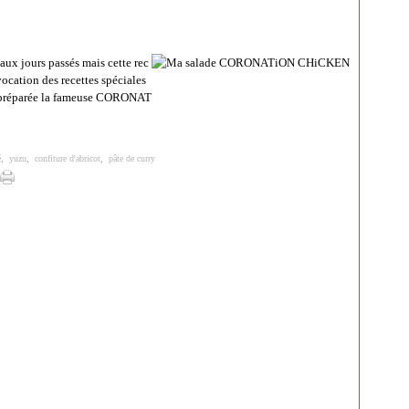
aux jours passés mais cette rec
ocation des recettes spéciales
is préparée la fameuse CORONAT
é
,
yuzu
,
confiture d'abricot
,
pâte de curry