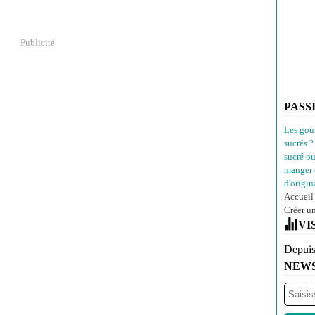
Publicité
PASS
Les gou
sucrés ?
sucré o
manger 
d'origina
Accueil
Créer u
VI
Depuis
NEW