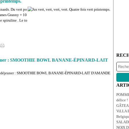
t printemps.
inards. Du vert po
ommes Granny + 10
e spiruline . Le to
REC
 déjeuner : SMOOTHIE BOWL BANANE-ÉPINARD-LAIT
ARTI
POMMES
délice !
GÂTEA
ViLLA E
Belgiqu
SALAD
NOIX 