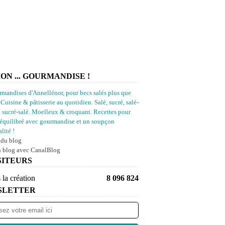
ION ... GOURMANDISE !
rmandises d'Annellénor, pour becs salés plus que
 Cuisine & pâtisserie au quotidien. Salé, sucré, salé-
u sucré-salé. Moelleux & croquant. Recettes pour
équilibré avec gourmandise et un soupçon
lité !
 du blog
n blog avec CanalBlog
SITEURS
 la création
8 096 824
SLETTER