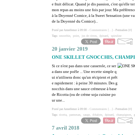
e fruit délicat. Quand je dis passion, c'est qu'elle t
mon repas au moins une fois par jour. Ma préférenc
à la Doyenné Comice, à la Sweet Sensation (une va
de la Doyenné du Comice)...
Posté par Annellenor à 09:00 -
Commentaires [
…
]
- Permalien [
#
]
Tags:
smoothie
,
poire
,
jus de citron
,
épinard
,
spiruline
20 janvier 2019
ONE SKILLET GNOCCHIS, CHAMPI
Si ce n'est pas dans une casserole, ce ser
a dans une poêle ... Une recette simple q
ui n'utilisera donc qu'un récipient et prêt
e rapidement : à peine 30 minutes. Des g
nocchis dans une sauce crémeuse à base
de Ricotta (ou de crème soja cuisine po
ur une...
Posté par Annellenor à 09:00 -
Commentaires [
…
]
- Permalien [
#
]
Tags:
ricotta
,
parmesan
,
sauge
,
échalote
,
épinard
,
champignon
,
7 avril 2018