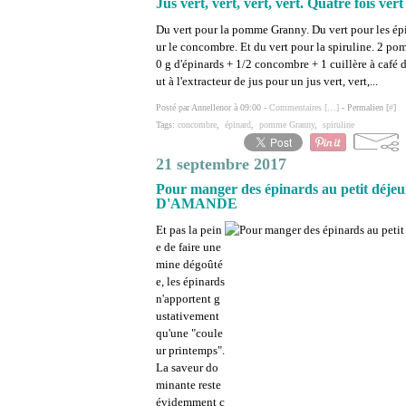
Jus vert, vert, vert, vert. Quatre fois ver
Du vert pour la pomme Granny. Du vert pour les ép
ur le concombre. Et du vert pour la spiruline. 2 p
0 g d'épinards + 1/2 concombre + 1 cuillère à café d
ut à l'extracteur de jus pour un jus vert, vert,...
Posté par Annellenor à 09:00 -
Commentaires [
…
]
- Permalien [
#
]
Tags:
concombre
,
épinard
,
pomme Granny
,
spiruline
21 septembre 2017
Pour manger des épinards au petit
D'AMANDE
Et pas la pein
e de faire une
mine dégoûté
e, les épinards
n'apportent g
ustativement
qu'une "coule
ur printemps".
La saveur do
minante reste
évidemment c