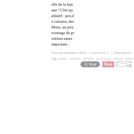
elle de la ban
ane ! Côté qu
alitatif : peu,d
e calories, des
fibres, un pou
rcentage de pr
otéines assez
important...
Posté par Annellenor à 09:00 -
Commentaires [
…
]
- Permalien [
#
]
Tags:
banane
,
smoothie
,
groseille
,
jus de citron
,
épinard
,
graines