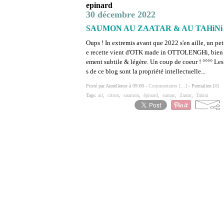
epinard
30 décembre 2022
SAUMON AU ZAATAR & AU TAHiNi in
Oups ! In extremis avant que 2022 s'en aille, un peti
e recette vient d'OTK made in OTTOLENGHi, bien sû
ement subtile & légère. Un coup de coeur ! °°°° Les 
s de ce blog sont la propriété intellectuelle...
Posté par Annellenor à 09:00 -
Commentaires [
…
]
- Permalien [
#
]
Tags:
ail
,
citron
,
saumon
,
épinard
,
sumac
,
Zaatar
,
Tahini