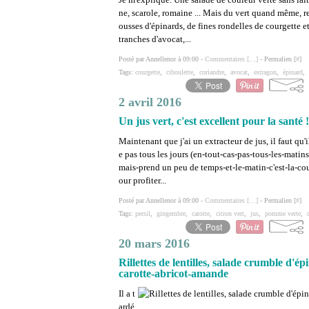
ne, scarole, romaine ... Mais du vert quand même, r
ousses d'épinards, de fines rondelles de courgette et
tranches d'avocat,...
Posté par Annellenor à 09:00 -
Commentaires [
…
]
- Permalien [
#
]
Tags:
courgette
,
ciboulette
,
coriandre
,
avocat
,
estragon
,
épinard
,
2 avril 2016
Un jus vert, c'est excellent pour la santé !
Maintenant que j'ai un extracteur de jus, il faut qu'
e pas tous les jours (en-tout-cas-pas-tous-les-matin
mais-prend un peu de temps-et-le-matin-c'est-la-cou
our profiter...
Posté par Annellenor à 09:00 -
Commentaires [
…
]
- Permalien [
#
]
Tags:
persil
,
gingembre
,
carotte
,
citron vert
,
jus
,
pomme verte
,
20 mars 2016
Rillettes de lentilles, salade crumble d'
carotte-abricot-amande
Il a t
ardé