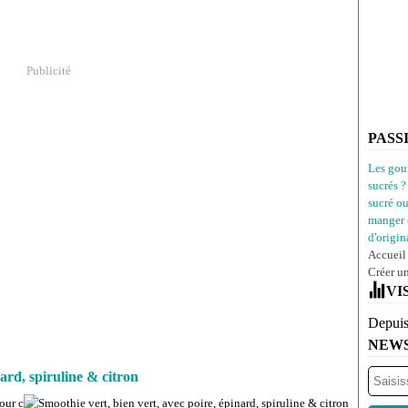
Publicité
PASS
Les gou
sucrés ?
sucré o
manger 
d'origina
Accueil
Créer u
VI
Depuis
NEW
nard, spiruline & citron
our c