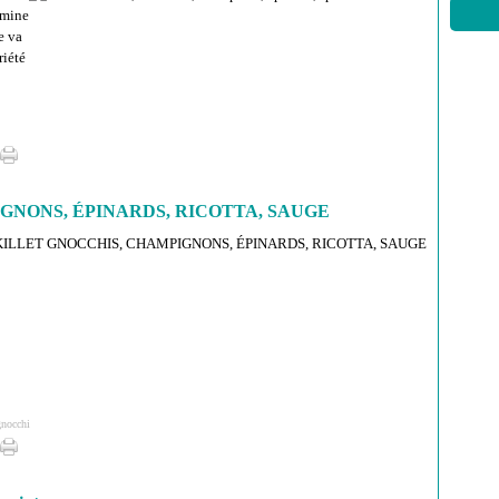
ermine
e va
riété
GNONS, ÉPINARDS, RICOTTA, SAUGE
gnocchi