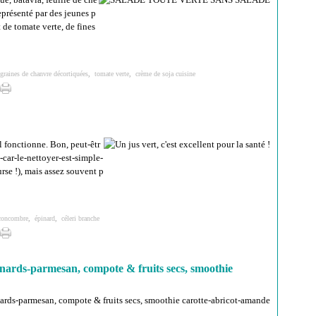
eprésenté par des jeunes p
 de tomate verte, de fines
graines de chanvre décortiquées
,
tomate verte
,
crème de soja cuisine
il fonctionne. Bon, peut-êtr
s-car-le-nettoyer-est-simple-
rse !), mais assez souvent p
concombre
,
épinard
,
céleri branche
épinards-parmesan, compote & fruits secs, smoothie