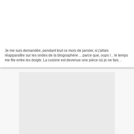
Je me suis demandée, pendant tout ce mois de janvier, si j'allais
réapparaître sur les ondes de la blogosphère ... parce que, oups !... le temps
me file entre les doigts. La cuisine est devenue une pièce où je ne fais
(presque) que passer. J'ai pourtant...