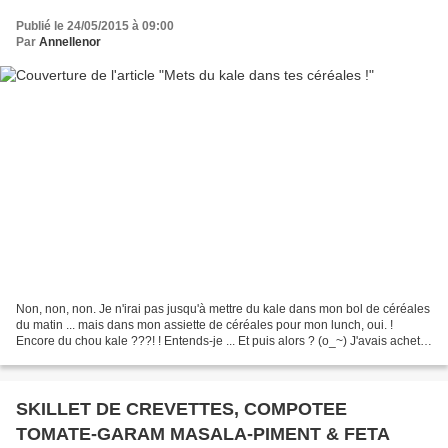
Publié le 24/05/2015 à 09:00
Par
Annellenor
Non, non, non. Je n'irai pas jusqu'à mettre du kale dans mon bol de céréales
du matin ... mais dans mon assiette de céréales pour mon lunch, oui. !
Encore du chou kale ???! ! Entends-je ... Et puis alors ? (o_~) J'avais acheté
un gros bouquet comme si...
SKILLET DE CREVETTES, COMPOTEE
TOMATE-GARAM MASALA-PIMENT & FETA