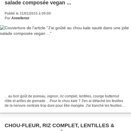
salade composée vegan ...
Publié le 31/01/2015 à 09:00
Par
Annellenor
... au bon goût de poireau, oignon, riz complet, lentilles, courge butternut
rôtie et arilles de grenade ... Pour le chou kale ? J'en ai détaché les feuilles
de la nervure centrale trop dure pour être mangée. J'ai tranché les feuilles
en petites lanières....
CHOU-FLEUR, RIZ COMPLET, LENTILLES &