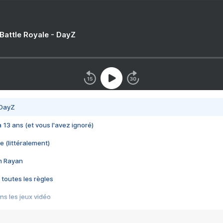
 Battle Royale - DayZ
 DayZ
 a 13 ans (et vous l'avez ignoré)
e (littéralement)
im Rayan
 toutes les règles
s les jeux vidéo
us choquant de Rockstar ? - Le scandale BULLY