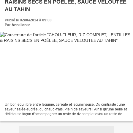
RAISINS SECS EN POÊLEE, SAUCE VELOUTEE
AU TAHIN
Publié le 02/06/2014 à 09:00
Par
Annellenor
Un bon équilibre entre légume, céréale et légumineuse. Du contraste : une
saveur salée-sucrée. du chaud-frais. Plein de saveurs ! Ainsi qu'une belle et
délicieuse façon d'accompagner un reste de riz complet et/ou un reste de
lentilles ... A vos bols !...