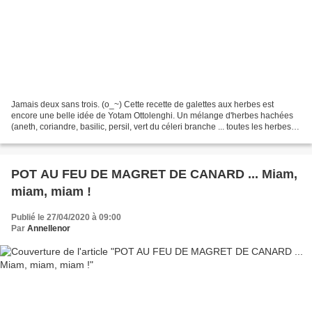
Jamais deux sans trois. (o_~) Cette recette de galettes aux herbes est
encore une belle idée de Yotam Ottolenghi. Un mélange d'herbes hachées
(aneth, coriandre, basilic, persil, vert du céleri branche ... toutes les herbes
que l'on veut), du pain de mie...
POT AU FEU DE MAGRET DE CANARD ... Miam,
miam, miam !
Publié le 27/04/2020 à 09:00
Par
Annellenor