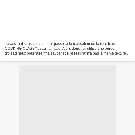
J'avais tout sous la main pour passer à la réalisation de la recette de
COOKING CLASSY , sauf la mayo. Alors donc, j'ai utilisé une purée
d'oléagineux pour faire "ma sauce" et si le résultat n'a pas la même texture, il
accompagne divinement les autres...