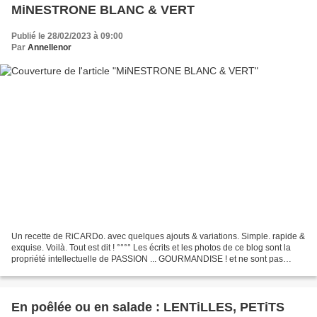
MiNESTRONE BLANC & VERT
Publié le 28/02/2023 à 09:00
Par
Annellenor
Un recette de RiCARDo. avec quelques ajouts & variations. Simple. rapide &
exquise. Voilà. Tout est dit ! °°°° Les écrits et les photos de ce blog sont la
propriété intellectuelle de PASSION ... GOURMANDISE ! et ne sont pas
libres de droits. Merci de...
En poêlée ou en salade : LENTiLLES, PETiTS