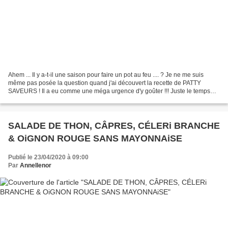
Ahem ... Il y a-t-il une saison pour faire un pot au feu .... ? Je ne me suis
même pas posée la question quand j'ai découvert la recette de PATTY
SAVEURS ! Il a eu comme une méga urgence d'y goûter !!! Juste le temps
d'attendre quelques jours pour remplir...
SALADE DE THON, CÂPRES, CÉLERi BRANCHE
& OiGNON ROUGE SANS MAYONNAiSE
Publié le 23/04/2020 à 09:00
Par
Annellenor