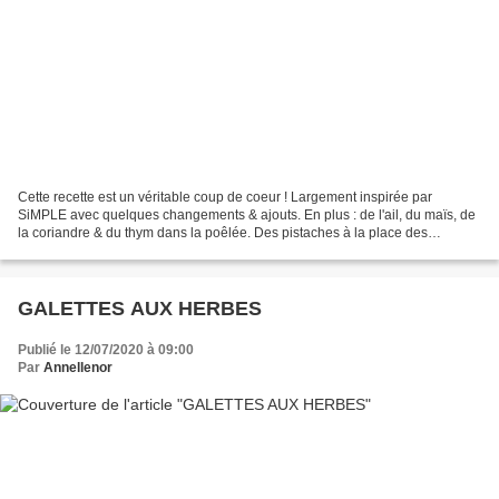
Cette recette est un véritable coup de coeur ! Largement inspirée par
SiMPLE avec quelques changements & ajouts. En plus : de l'ail, du maïs, de
la coriandre & du thym dans la poêlée. Des pistaches à la place des
pignons. Le saumon est cuit au four sur...
GALETTES AUX HERBES
Publié le 12/07/2020 à 09:00
Par
Annellenor