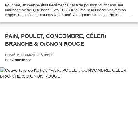
Pour moi, un ceviche était forcément à base de poisson "cuit" dans une
marinade acide. Que nenni, SAVEURS #272 me l'a fait découvrir version
veggie. C'est léger, c'est frais & parfumé. A grignoter sans modération. °°°°
Les écrits et les photos de ce blog...
PAiN, POULET, CONCOMBRE, CÉLERi
BRANCHE & OiGNON ROUGE
Publié le 01/04/2021 à 09:00
Par
Annellenor