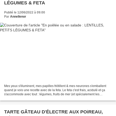
LÉGUMES & FETA
Publié le 12/06/2022 à 09:00
Par
Annellenor
Mes yeux s'illuminent, mes papilles frétillent & mes neurones s'emballent
quand je vois une recette avec de la feta. Le feta c'est frais, acidulé et ça
s'accommode avec tout : légumes, fruits de mer (et spécialement les
crevettes oui oui oui !) & même...
TARTE GÂTEAU D'ÉLECTRE AUX POiREAU,