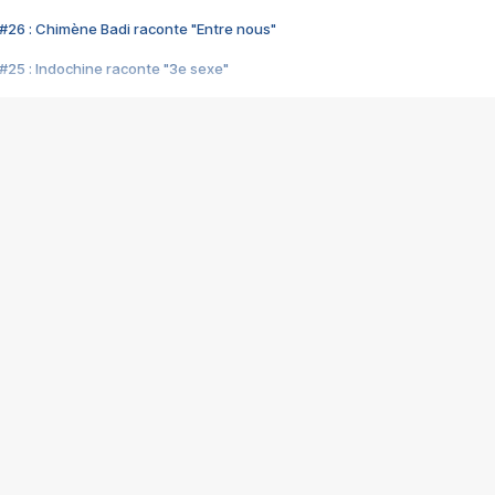
#26 : Chimène Badi raconte "Entre nous"
#25 : Indochine raconte "3e sexe"
#24 : Zaho raconte "C'est chelou"
#23 : Patrick Bruel raconte "Au café des délices"
#22 : Kyo raconte "Le chemin"
#21 : Nolwenn Leroy raconte "Cassé"
#20 : Patrick Hernandez raconte "Born to be alive"
#19 : Lorie raconte "Près de moi"
#18 : Michael Jones raconte "A nos actes manqués" (avec Jean-Jacque
#17 : Khaled raconte "Aïcha"
#16 : Corneille raconte "Parce qu'on vient de loin"
#15 : Indochine raconte "L'aventurier"