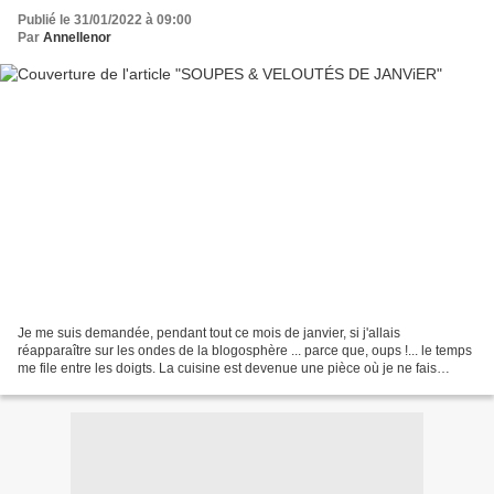
Publié le 31/01/2022 à 09:00
Par
Annellenor
Je me suis demandée, pendant tout ce mois de janvier, si j'allais
réapparaître sur les ondes de la blogosphère ... parce que, oups !... le temps
me file entre les doigts. La cuisine est devenue une pièce où je ne fais
(presque) que passer. J'ai pourtant...