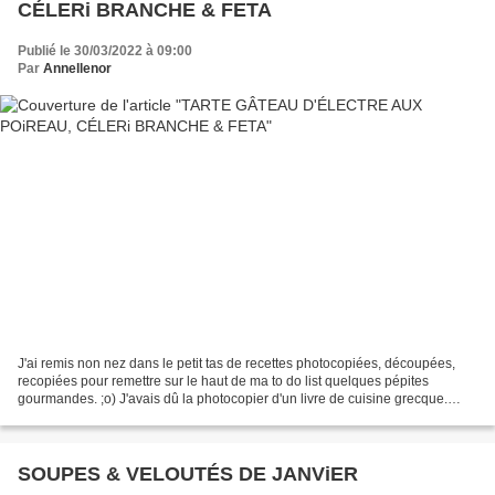
CÉLERi BRANCHE & FETA
Publié le 30/03/2022 à 09:00
Par
Annellenor
J'ai remis non nez dans le petit tas de recettes photocopiées, découpées,
recopiées pour remettre sur le haut de ma to do list quelques pépites
gourmandes. ;o) J'avais dû la photocopier d'un livre de cuisine grecque.
Recette éminemment grecque mais assurément...
SOUPES & VELOUTÉS DE JANViER