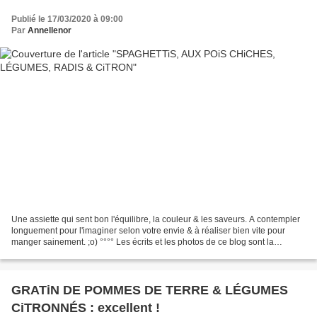
Publié le 17/03/2020 à 09:00
Par
Annellenor
Une assiette qui sent bon l'équilibre, la couleur & les saveurs. A contempler
longuement pour l'imaginer selon votre envie & à réaliser bien vite pour
manger sainement. ;o) °°°° Les écrits et les photos de ce blog sont la
propriété intellectuelle de PASSION...
GRATiN DE POMMES DE TERRE & LÉGUMES
CiTRONNÉS : excellent !