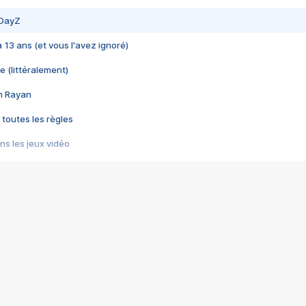
 DayZ
 a 13 ans (et vous l'avez ignoré)
e (littéralement)
im Rayan
 toutes les règles
s les jeux vidéo
us choquant de Rockstar ? - Le scandale BULLY
e plus moche de Steam
du RÊVE tourne au CAUCHEMAR
pendant 8 heures
it… à tort
umiliés par un jeu vidéo