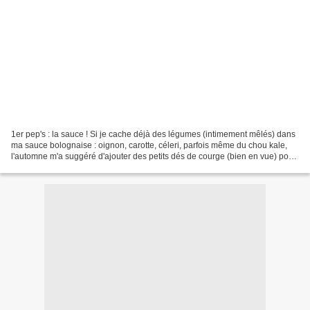
1er pep's : la sauce ! Si je cache déjà des légumes (intimement mêlés) dans
ma sauce bolognaise : oignon, carotte, céleri, parfois même du chou kale,
l'automne m'a suggéré d'ajouter des petits dés de courge (bien en vue) pour
lui donner du relief & augmenter...