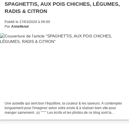
SPAGHETTiS, AUX POiS CHiCHES, LÉGUMES,
RADIS & CiTRON
Publié le 17/03/2020 à 09:00
Par
Annellenor
Une assiette qui sent bon l'équilibre, la couleur & les saveurs. A contempler
longuement pour l'imaginer selon votre envie & à réaliser bien vite pour
manger sainement. ;o) °°°° Les écrits et les photos de ce blog sont la
propriété intellectuelle de PASSION...