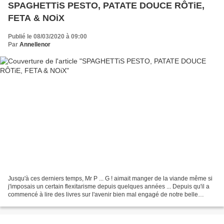
SPAGHETTiS PESTO, PATATE DOUCE RÔTiE,
FETA & NOiX
Publié le 08/03/2020 à 09:00
Par
Annellenor
Jusqu'à ces derniers temps, Mr P ... G ! aimait manger de la viande même si
j'imposais un certain flexitarisme depuis quelques années ... Depuis qu'il a
commencé à lire des livres sur l'avenir bien mal engagé de notre belle
planète et sur l'intérêt de...