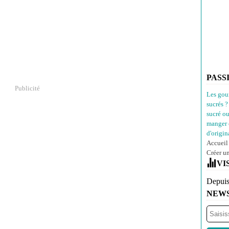
PASS
Publicité
Les gou
sucrés ?
sucré o
manger 
d'origina
Accueil
Créer u
VI
Depuis
NEW