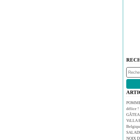
REC
ARTI
POMMES
délice !
GÂTEA
ViLLA E
Belgiqu
SALAD
NOIX 