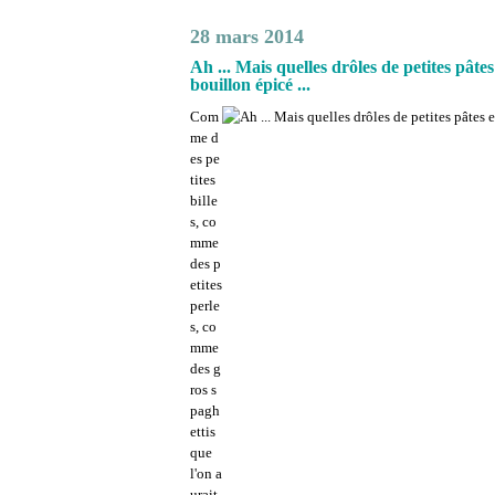
28 mars 2014
Ah ... Mais quelles drôles de petites pâte
bouillon épicé ...
Com
me d
es pe
tites
bille
s, co
mme
des p
etites
perle
s, co
mme
des g
ros s
pagh
ettis
que
l'on a
urait