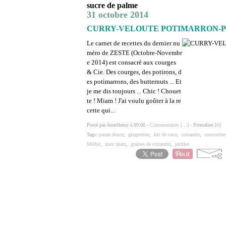
sucre de palme
31 octobre 2014
CURRY-VELOUTE POTIMARRON-PATAT
Le carnet de recettes du dernier nu
méro de ZESTE (Octobre-Novembr
e 2014) est consacré aux courges
& Cie. Des courges, des potirons, d
es potimarrons, des butternuts ... Et
je me dis toujours ... Chic ! Chouet
te ! Miam ! J'ai voulu goûter à la re
cette qui...
Posté par Annellenor à 09:00 -
Commentaires [
…
]
- Permalien [
#
]
Tags:
patate douce
,
gingembre
,
lait de coco
,
coriandre
,
concombre
Melfor
,
nuoc mam
,
graines de coriandre
,
pickles