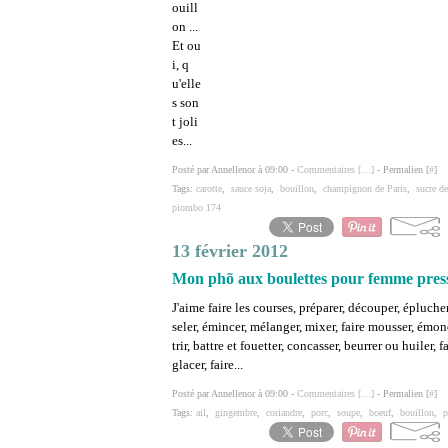
ouill
on ...
Et ou
i, q
u'elle
s son
t joli
es...
Posté par Annellenor à 09:00 -
Commentaires [
…
]
- Permalien [
#
]
Tags:
carotte
,
sauce soja
,
bouillon
,
champignon de Paris
,
sucre d
piombo 174
13 février 2012
Mon phõ aux boulettes pour femme pressé
J'aime faire les courses, préparer, découper, éplucher,
seler, émincer, mélanger, mixer, faire mousser, émond
trir, battre et fouetter, concasser, beurrer ou huiler, f
glacer, faire...
Posté par Annellenor à 09:00 -
Commentaires [
…
]
- Permalien [
#
]
Tags:
ail
,
gingembre
,
coriandre
,
porc
,
soupe
,
boeuf
,
bouillon
,
p