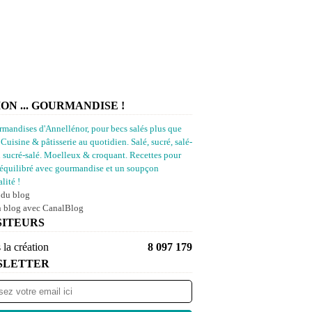
ION ... GOURMANDISE !
rmandises d'Annellénor, pour becs salés plus que
 Cuisine & pâtisserie au quotidien. Salé, sucré, salé-
u sucré-salé. Moelleux & croquant. Recettes pour
équilibré avec gourmandise et un soupçon
lité !
 du blog
n blog avec CanalBlog
SITEURS
 la création
8 097 179
SLETTER