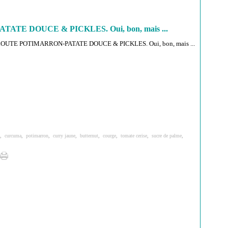
E DOUCE & PICKLES. Oui, bon, mais ...
,
curcuma
,
potimarron
,
curry jaune
,
butternut
,
courge
,
tomate cerise
,
sucre de palme
,