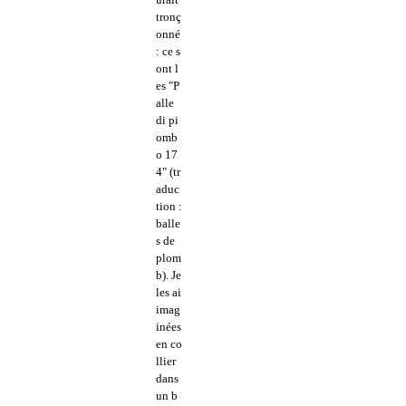
tronç
onné
: ce s
ont l
es "P
alle
di pi
omb
o 17
4" (tr
aduc
tion :
balle
s de
plom
b). Je
les ai
imag
inées
en co
llier
dans
un b