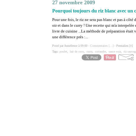
27 novembre 2009
Pourquoi toujours du riz blanc avec un 
Pour une fois, le riz ne sera pas blanc et pas à côté d
oir et dans le curry ! Une recette qui m'a interpelée
livre de cuisine ...La méthode de préparation était 
une différence près :...
Posté par Annellenor à 09:00 -
Commentaires [
…
]
- Permalien [
#
]
Tags:
poulet
,
lait de coco
,
curry
,
coriandre
,
sauce soja
,
riz sauvag