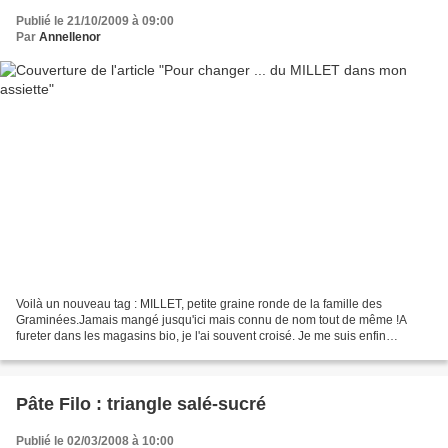
Publié le 21/10/2009 à 09:00
Par
Annellenor
Voilà un nouveau tag : MILLET, petite graine ronde de la famille des
Graminées.Jamais mangé jusqu'ici mais connu de nom tout de même !A
fureter dans les magasins bio, je l'ai souvent croisé. Je me suis enfin
décidée après avoir vu cette recette là et...
Pâte Filo : triangle salé-sucré
Publié le 02/03/2008 à 10:00