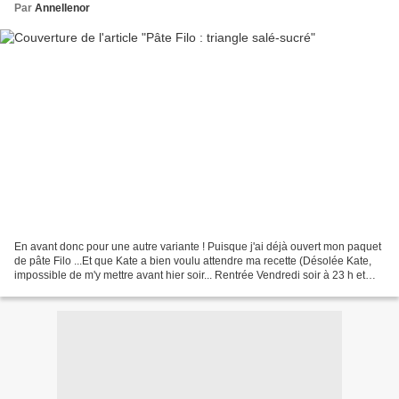
Par
Annellenor
En avant donc pour une autre variante ! Puisque j'ai déjà ouvert mon paquet
de pâte Filo ...Et que Kate a bien voulu attendre ma recette (Désolée Kate,
impossible de m'y mettre avant hier soir... Rentrée Vendredi soir à 23 h et
même si la rapidité d'exécution...