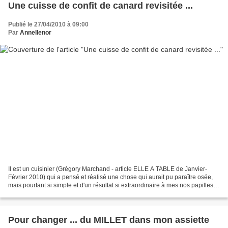
Une cuisse de confit de canard revisitée ...
Publié le 27/04/2010 à 09:00
Par
Annellenor
Il est un cuisinier (Grégory Marchand - article ELLE A TABLE de Janvier-
Février 2010) qui a pensé et réalisé une chose qui aurait pu paraître osée,
mais pourtant si simple et d'un résultat si extraordinaire à mes nos papilles
(j'entends pour l'instant...
Pour changer ... du MILLET dans mon assiette