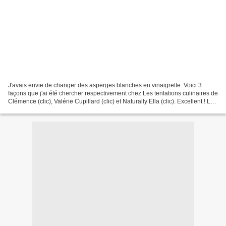
J'avais envie de changer des asperges blanches en vinaigrette. Voici 3
façons que j'ai été chercher respectivement chez Les tentations culinaires de
Clémence (clic), Valérie Cupillard (clic) et Naturally Ella (clic). Excellent ! Le
jambon cru-cuit s'accorde...