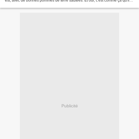
est, avec de bonnes pommes de terre sautées. Et oui, c'est comme ça qu'il
se sublime sous mes papilles, enfin avis...
Publicité