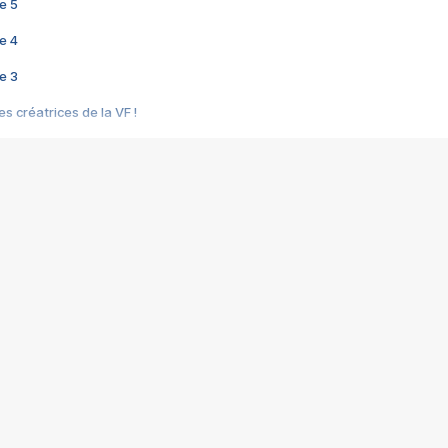
e 5
e 4
e 3
s créatrices de la VF !
e 2
e 1
e Mektoub My Love arrive enfin ! Rencontre avec Shaïn Boumedine et Sal
i : après Toni en famille
elle réalise le bouleversant Dites lui que je l'aime
ais ! Rencontre autour de Vie privée de Rebecca Zlotowski
 de Marguerite, Grave... Rencontre avec Ella Rumpf
 Les Rêveurs, un film intime sur la santé mentale
a avec un film sur le mouvement des Gilets jaunes