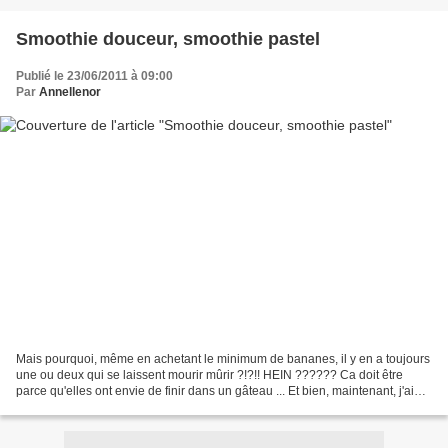
Smoothie douceur, smoothie pastel
Publié le 23/06/2011 à 09:00
Par
Annellenor
Mais pourquoi, même en achetant le minimum de bananes, il y en a toujours
une ou deux qui se laissent mourir mûrir ?!?!! HEIN ?????? Ca doit être
parce qu'elles ont envie de finir dans un gâteau ... Et bien, maintenant, j'ai
décidé d'être d'humeur contrariante...