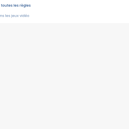
 toutes les règles
s les jeux vidéo
us choquant de Rockstar ? - Le scandale BULLY
e plus moche de Steam
du RÊVE tourne au CAUCHEMAR
pendant 8 heures
it… à tort
umiliés par un jeu vidéo
ire - Final Fantasy 8
ti un empire - Age of Empires
story DOFUS
tard, il crée l'un des pires jeux de tous les temps, MindsEye.