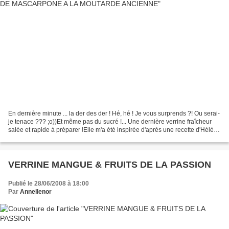
En dernière minute ... la der des der ! Hé, hé ! Je vous surprends ?! Ou serai-
je tenace ??? ;o))Et même pas du sucré !... Une dernière verrine fraîcheur
salée et rapide à préparer !Elle m'a été inspirée d'après une recette d'Hélène
Darroze, recette encore...
VERRINE MANGUE & FRUITS DE LA PASSION
Publié le 28/06/2008 à 18:00
Par
Annellenor