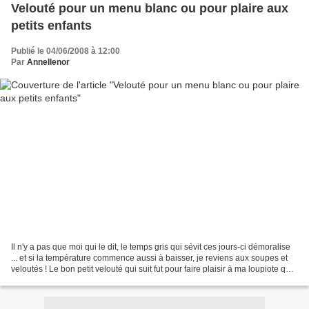
Velouté pour un menu blanc ou pour plaire aux
petits enfants
Publié le 04/06/2008 à 12:00
Par
Annellenor
Il n'y a pas que moi qui le dit, le temps gris qui sévit ces jours-ci démoralise
... et si la température commence aussi à baisser, je reviens aux soupes et
veloutés ! Le bon petit velouté qui suit fut pour faire plaisir à ma loupiote qui
adore le riz...