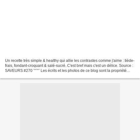
Un recette très simple & healthy qui allie les contrastes comme j'aime : tiède-
frais, fondant-croquant & salé-sucré. C'est bref mais c'est un délice. Source :
SAVEURS #270 °°°° Les écrits et les photos de ce blog sont la propriété
intellectuelle de PASSION...