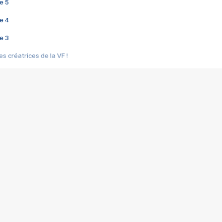
e 5
e 4
e 3
s créatrices de la VF !
e 2
e 1
e Mektoub My Love arrive enfin ! Rencontre avec Shaïn Boumedine et Sal
i : après Toni en famille
elle réalise le bouleversant Dites lui que je l'aime
ais ! Rencontre autour de Vie privée de Rebecca Zlotowski
 de Marguerite, Grave... Rencontre avec Ella Rumpf
 Les Rêveurs, un film intime sur la santé mentale
a avec un film sur le mouvement des Gilets jaunes