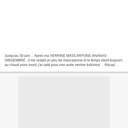
Jusqu'au 30 juin ... Après ma VERRINE MASCARPONE-ANANAS-
GINGEMBRE , il me restait un peu de mascarpone et le temps étant toujours
au chaud voire lourd, j'ai opté pour une autre verrine fraîcheur ... Récap'
oblige ! ;o) VERRINE MANGUE & FRUIT DE LA PASSION...