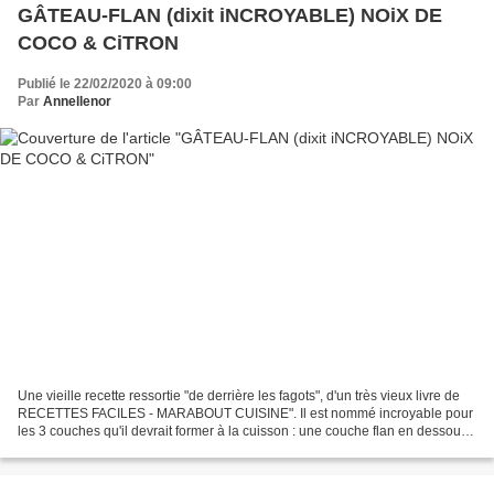
GÂTEAU-FLAN (dixit iNCROYABLE) NOiX DE
COCO & CiTRON
Publié le 22/02/2020 à 09:00
Par
Annellenor
Une vieille recette ressortie "de derrière les fagots", d'un très vieux livre de
RECETTES FACILES - MARABOUT CUISINE". Il est nommé incroyable pour
les 3 couches qu'il devrait former à la cuisson : une couche flan en dessous,
une couche crémeuse au centre...