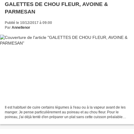
GALETTES DE CHOU FLEUR, AVOINE &
PARMESAN
Publié le 10/12/2017 à 09:00
Par
Annellenor
Il est habituel de cuire certains légumes à l'eau ou à la vapeur avant de les
manger. Je pense particulièrement au poireau et au chou fleur. Pour le
poireau, j'ai déjà tenté d'en préparer un plat sans cette cuisson préalable
dans un gratin bien vert (clic)...