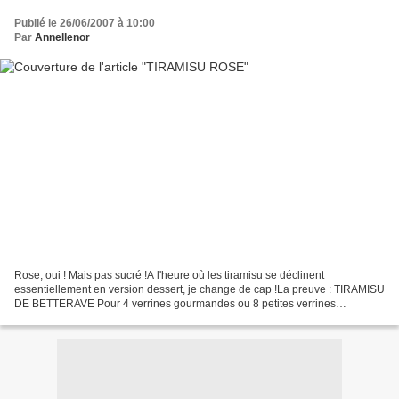
Publié le 26/06/2007 à 10:00
Par
Annellenor
Rose, oui ! Mais pas sucré !A l'heure où les tiramisu se déclinent
essentiellement en version dessert, je change de cap !La preuve : TIRAMISU
DE BETTERAVE Pour 4 verrines gourmandes ou 8 petites verrines
apéritivesPréparation : 15 min 400 g de betterave...