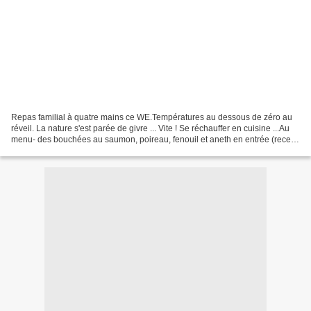
Repas familial à quatre mains ce WE.Températures au dessous de zéro au
réveil. La nature s'est parée de givre ... Vite ! Se réchauffer en cuisine ...Au
menu- des bouchées au saumon, poireau, fenouil et aneth en entrée (recette
relookée)- une choucroute...