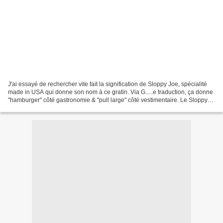
J'ai essayé de rechercher vite fait la signification de Sloppy Joe, spécialité
made in USA qui donne son nom à ce gratin. Via G.....e traduction, ça donne
"hamburger" côté gastronomie & "pull large" côté vestimentaire. Le Sloppy
Joe est un "sandwich à...