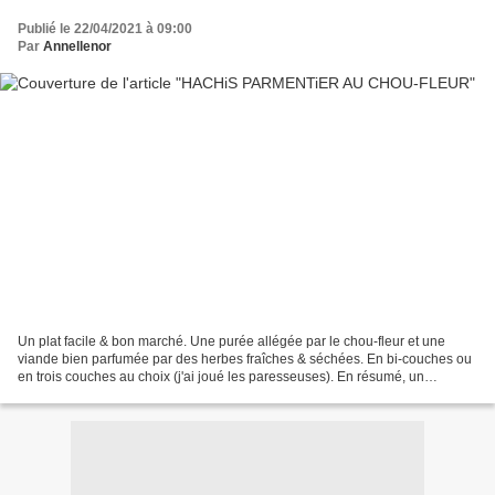
Publié le 22/04/2021 à 09:00
Par
Annellenor
Un plat facile & bon marché. Une purée allégée par le chou-fleur et une
viande bien parfumée par des herbes fraîches & séchées. En bi-couches ou
en trois couches au choix (j'ai joué les paresseuses). En résumé, un
excellent plat familial & convivial à...