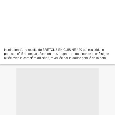
Inspiration d'une recette de BRETONS EN CUiSiNE #20 qui m'a séduite
pour son côté automnal, réconfortant & original. La douceur de la châtaigne
alliée avec le caractère du céleri, réveillée par la douce acidité de la pomme
& du lait fermenté, sublimée...