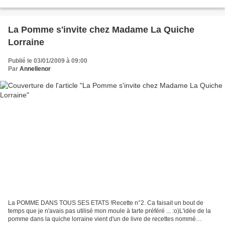
° Des petits oeufs durs en "soyannaise"...
La Pomme s'invite chez Madame La Quiche
Lorraine
Publié le 03/01/2009 à 09:00
Par
Annellenor
La POMME DANS TOUS SES ETATS !Recette n°2. Ca faisait un bout de
temps que je n'avais pas utilisé mon moule à tarte préféré ... :o)L'idée de la
pomme dans la quiche lorraine vient d'un de livre de recettes nommé