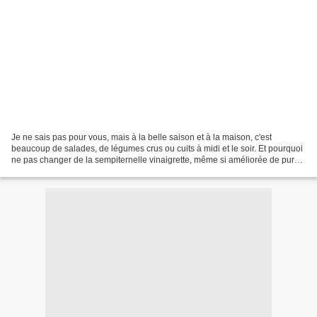
Je ne sais pas pour vous, mais à la belle saison et à la maison, c'est
beaucoup de salades, de légumes crus ou cuits à midi et le soir. Et pourquoi
ne pas changer de la sempiternelle vinaigrette, même si améliorée de purée
d'amande blanche ... (o_~) ......