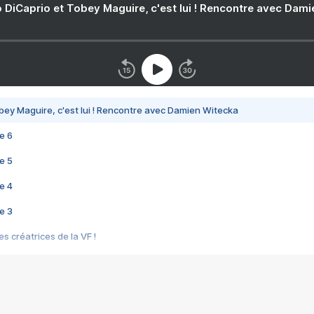
 DiCaprio et Tobey Maguire, c'est lui ! Rencontre avec Dam
bey Maguire, c'est lui ! Rencontre avec Damien Witecka
e 6
e 5
e 4
e 3
s créatrices de la VF !
e 2
e 1
e Mektoub My Love arrive enfin ! Rencontre avec Shaïn Boumedine et Sal