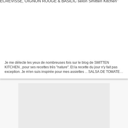
Je me délecte les yeux de nombreuses fois sur le blog de SMITTEN
KITCHEN , pour ses recettes très "nature". Et la recette du jour n'y fait pas
exception. Je m'en suis inspirée pour mes assiettes ... SALSA DE TOMATE
CERISE, AVOCAT, ECREVISSE, OIGNON ROUGE...