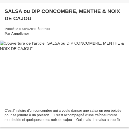
SALSA ou DIP CONCOMBRE, MENTHE & NOIX
DE CAJOU
Publié le 03/05/2011 à 09:00
Par
Annellenor
C'est l'histoire d'un concombre qui a voulu danser une salsa un peu épicée
pour se joindre à un poisson ... Il s'est accompagné d'une fraîcheur toute
mentholée et quelques notes noix de cajou ... Oui, mais. La salsa a trop flirté
avec le hachoir et s'est...