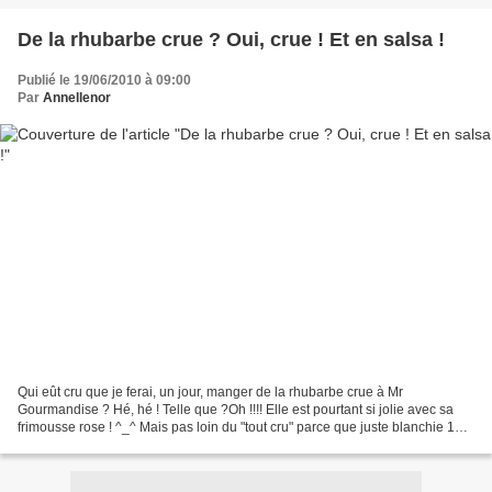
De la rhubarbe crue ? Oui, crue ! Et en salsa !
Publié le 19/06/2010 à 09:00
Par
Annellenor
Qui eût cru que je ferai, un jour, manger de la rhubarbe crue à Mr
Gourmandise ? Hé, hé ! Telle que ?Oh !!!! Elle est pourtant si jolie avec sa
frimousse rose ! ^_^ Mais pas loin du "tout cru" parce que juste blanchie 10
secondes ...Alors crue quand même,...