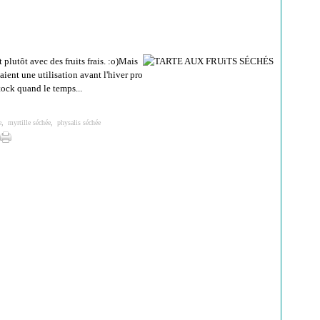
 plutôt avec des fruits frais. :o)Mais
ient une utilisation avant l'hiver pro
tock quand le temps...
e
,
myrtille séchée
,
physalis séchée