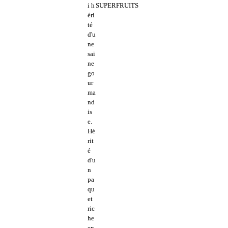
i h
éri
té
d'u
ne
sai
ne
go
ur
ma
nd
is
e.
Hé
rit
é
d'u
n
pa
qu
et
ric
he
en