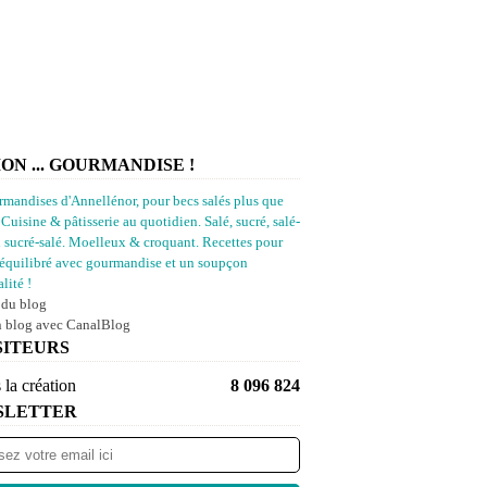
ION ... GOURMANDISE !
rmandises d'Annellénor, pour becs salés plus que
 Cuisine & pâtisserie au quotidien. Salé, sucré, salé-
u sucré-salé. Moelleux & croquant. Recettes pour
équilibré avec gourmandise et un soupçon
lité !
 du blog
n blog avec CanalBlog
SITEURS
 la création
8 096 824
SLETTER