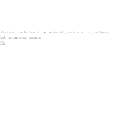
,
Muscovado
,
riz au lait
,
baies de Goji
,
lait d'amande
,
sucre blond de canne
,
son d'avoine
,
échée
,
physalis séchée
,
superfruits