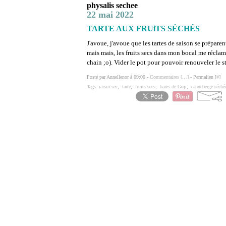
physalis sechee
22 mai 2022
TARTE AUX FRUiTS SÉCHÉS
J'avoue, j'avoue que les tartes de saison se préparent
mais mais, les fruits secs dans mon bocal me réclama
chain ;o). Vider le pot pour pouvoir renouveler le s
Posté par Annellenor à 09:00 -
Commentaires [
…
]
- Permalien [
#
]
Tags:
raisin sec
,
tarte
,
fruits secs
,
baies de Goji
,
canneberge séché