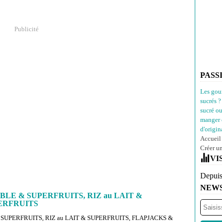
Publicité
PASS
Les gou
sucrés ?
sucré o
manger 
d'origina
Accueil
Créer u
VI
Depuis
NEW
BLE & SUPERFRUITS, RIZ au LAIT &
ERFRUITS