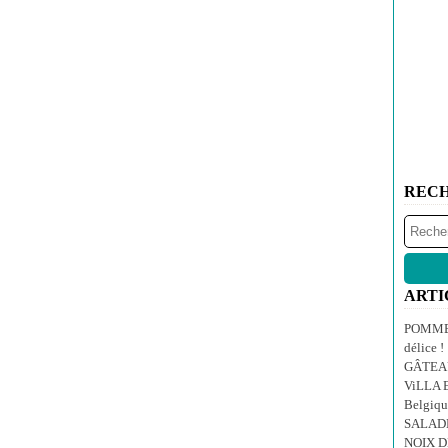
REC
ARTI
POMMES
délice !
GÂTEA
ViLLA E
Belgiqu
SALAD
NOIX 