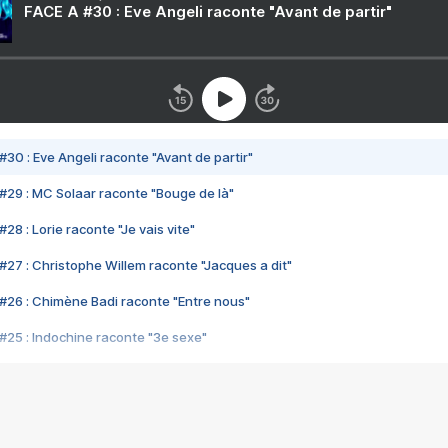
FACE A #30 : Eve Angeli raconte "Avant de partir"
#30 : Eve Angeli raconte "Avant de partir"
#29 : MC Solaar raconte "Bouge de là"
28 : Lorie raconte "Je vais vite"
#27 : Christophe Willem raconte "Jacques a dit"
#26 : Chimène Badi raconte "Entre nous"
#25 : Indochine raconte "3e sexe"
#24 : Zaho raconte "C'est chelou"
#23 : Patrick Bruel raconte "Au café des délices"
#22 : Kyo raconte "Le chemin"