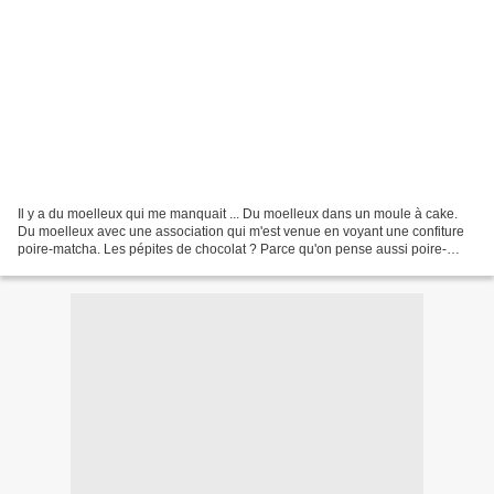
Il y a du moelleux qui me manquait ... Du moelleux dans un moule à cake.
Du moelleux avec une association qui m'est venue en voyant une confiture
poire-matcha. Les pépites de chocolat ? Parce qu'on pense aussi poire-
chocolat et puis, c'était mieux pour...