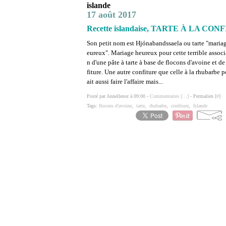
islande
17 août 2017
Recette islandaise, TARTE À LA 
Son petit nom est Hjónabandssaela ou tarte "maria
eureux". Mariage heureux pour cette terrible associ
n d'une pâte à tarte à base de flocons d'avoine et d
fiture. Une autre confiture que celle à la rhubarbe p
ait aussi faire l'affaire mais...
Posté par Annellenor à 09:00 -
Commentaires [
…
]
- Permalien [
#
]
Tags:
flocons d'avoine
,
tarte
,
rhubarbe
,
confiture
,
Islande