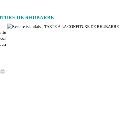
CONFITURE DE RHUBARBE
ge h
atio
e con
ourr