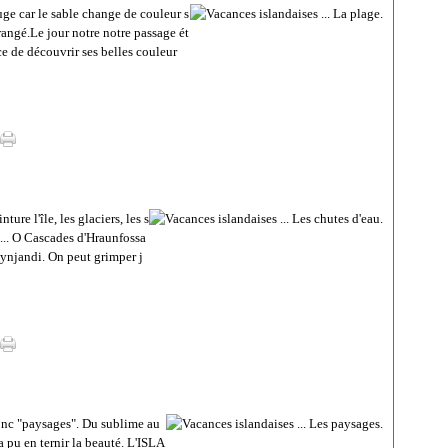
ge car le sable change de couleur s
rangé.Le jour notre notre passage ét
e de découvrir ses belles couleur
re l'île, les glaciers, les s
... O Cascades d'Hraunfossa
ynjandi. On peut grimper j
onc "paysages". Du sublime au
a pu en ternir la beauté. L'ISLA