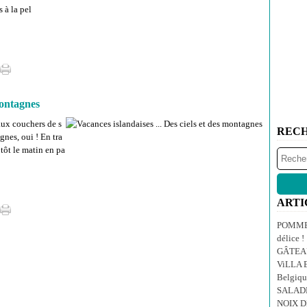
s à la pel
montagnes
aux couchers de s
REC
gnes, oui ! En tra
 tôt le matin en pa
ARTI
POMMES
délice !
GÂTEA
ViLLA E
Belgiqu
SALAD
NOIX 