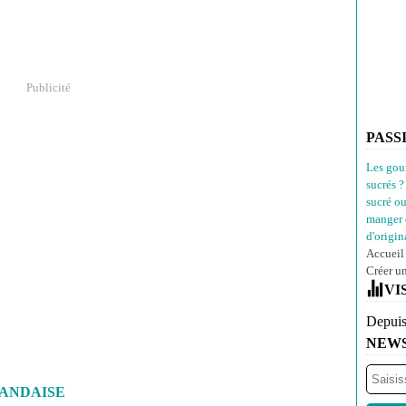
Publicité
PASS
Les gou
sucrés ?
sucré o
manger 
d'origina
Accueil
Créer u
VI
Depuis
NEW
LANDAISE