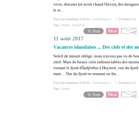
vivre, discuter (et avoir chaud l'hiver), des designer
le et...
Posté par Annellenor à 09:00 -
Commentaires [
…
]
- Permalien [
#
]
Tags:
Islande
,
Reykjavík
11 août 2017
Vacances islandaises ... Des ciels et des 
Soleil de minuit oblige, nous n'avons pas vu de be
oleil. Mais de beaux ciels indissociables des monta
versant le fjord d'Ísafjörður à Heysteri, vue du fjord
rtant ... Vue du fjord en rentrant en fin...
Posté par Annellenor à 09:00 -
Commentaires [
…
]
- Permalien [
#
]
Tags:
Islande