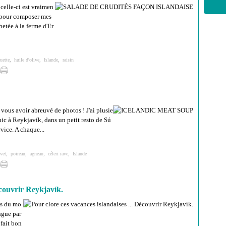
celle-ci est vraimen
n pour composer mes
chetée à la ferme d'Er
uette
,
huile d'olive
,
Islande
,
raisin
 vous avoir abreuvé de photos ! J'ai plusie
chic à Reykjavík, dans un petit resto de Sú
vice. A chaque...
vet
,
poireau
,
agneau
,
céleri rave
,
Islande
écouvrir Reykjavík.
es du mo
ingue par
 fait bon