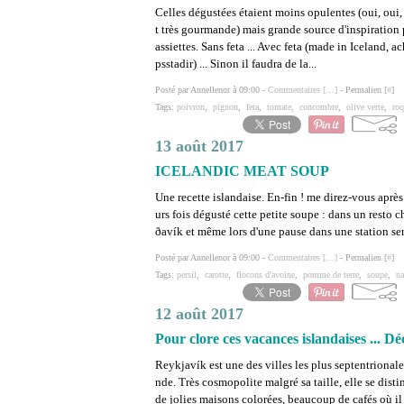
Celles dégustées étaient moins opulentes (oui, oui, 
t très gourmande) mais grande source d'inspiratio
assiettes. Sans feta ... Avec feta (made in Iceland, a
psstadir) ... Sinon il faudra de la...
Posté par Annellenor à 09:00 -
Commentaires [
…
]
- Permalien [
#
]
Tags:
poivron
,
pignon
,
feta
,
tomate
,
concombre
,
olive verte
,
roq
13 août 2017
ICELANDIC MEAT SOUP
Une recette islandaise. En-fin ! me direz-vous après
urs fois dégusté cette petite soupe : dans un resto 
ðavík et même lors d'une pause dans une station ser
Posté par Annellenor à 09:00 -
Commentaires [
…
]
- Permalien [
#
]
Tags:
persil
,
carotte
,
flocons d'avoine
,
pomme de terre
,
soupe
,
na
12 août 2017
Pour clore ces vacances islandaises ... D
Reykjavík est une des villes les plus septentrional
nde. Très cosmopolite malgré sa taille, elle se dist
de jolies maisons colorées, beaucoup de cafés où il