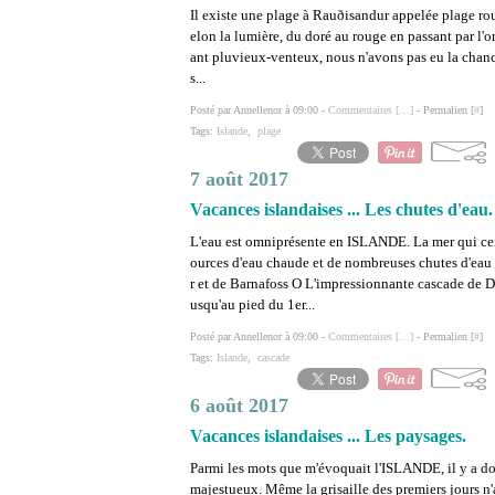
Il existe une plage à Rauðisandur appelée plage rou
elon la lumière, du doré au rouge en passant par l'o
ant pluvieux-venteux, nous n'avons pas eu la chanc
s...
Posté par Annellenor à 09:00 -
Commentaires [
…
]
- Permalien [
#
]
Tags:
Islande
,
plage
7 août 2017
Vacances islandaises ... Les chutes d'eau.
L'eau est omniprésente en ISLANDE. La mer qui ceintu
ources d'eau chaude et de nombreuses chutes d'eau 
r et de Barnafoss O L'impressionnante cascade de D
usqu'au pied du 1er...
Posté par Annellenor à 09:00 -
Commentaires [
…
]
- Permalien [
#
]
Tags:
Islande
,
cascade
6 août 2017
Vacances islandaises ... Les paysages.
Parmi les mots que m'évoquait l'ISLANDE, il y a d
majestueux. Même la grisaille des premiers jours n'