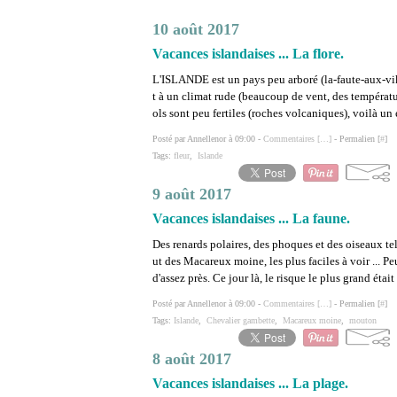
10 août 2017
Vacances islandaises ... La flore.
L'ISLANDE est un pays peu arboré (la-faute-aux-vik
t à un climat rude (beaucoup de vent, des température
ols sont peu fertiles (roches volcaniques), voilà un
Posté par Annellenor à 09:00 -
Commentaires [
…
]
- Permalien [
#
]
Tags:
fleur
,
Islande
9 août 2017
Vacances islandaises ... La faune.
Des renards polaires, des phoques et des oiseaux tel
ut des Macareux moine, les plus faciles à voir ... P
d'assez près. Ce jour là, le risque le plus grand était
Posté par Annellenor à 09:00 -
Commentaires [
…
]
- Permalien [
#
]
Tags:
Islande
,
Chevalier gambette
,
Macareux moine
,
mouton
8 août 2017
Vacances islandaises ... La plage.