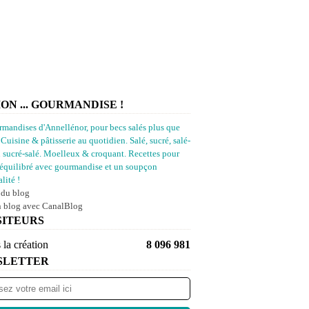
ION ... GOURMANDISE !
rmandises d'Annellénor, pour becs salés plus que
 Cuisine & pâtisserie au quotidien. Salé, sucré, salé-
u sucré-salé. Moelleux & croquant. Recettes pour
équilibré avec gourmandise et un soupçon
lité !
 du blog
n blog avec CanalBlog
SITEURS
 la création
8 096 981
SLETTER