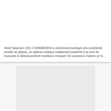
Heidi Swanson (101 COOKBOOKS) a récemment partagé une excellente
recette de gâteau, un gâteau rustique subtilement parfumé à la noix de
muscade & délicieusement moelleux-croquant. En passant à l'action, je me
suis dis ..."Tiens ???!... Pas de poudre à...