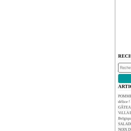
REC
ARTI
POMMES
délice !
GÂTEA
ViLLA E
Belgiqu
SALAD
NOIX 