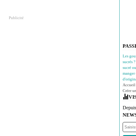
Publicité
PASS
Les gou
sucrés ?
sucré o
manger 
d'origina
Accueil
Créer u
VI
Depuis
NEW