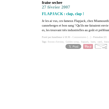
fraise sechee
27 février 2007
FLAPJACK : clap, clap !
Je les ai vus, ces fameux Flapjack, chez Miamourdi
canneberges et bon sang ! Qu'ils me faisaient envie 
es, les trouvant très industrielles au goût et préférant
Posté par Annellenor à 18:30 -
Commentaires [
…
]
- Permalien [
#
]
Tags:
flocons d'avoine
,
Golden syrup
,
flapjack
,
barre
,
carré
,
frais