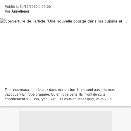
Publié le 14/12/2010 à 09:00
Par
Annellenor
Tous nouveaux, tous beaux dans ma cuisine. Ils ne sont pas jolis mes
patidous ? En robe orangée. Ou en robe verte. Ils m'ont de suite
énormément plu. Bon, "yapluka" ... Et vous en feriez quoi, vous ? En
attendant de lire vos suggestions et de les mettre...