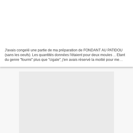
J'avais congelé une partie de ma préparation de FONDANT AU PATIDOU
(sans les oeufs). Les quantités données l'étaient pour deux moules ... Etant
du genre "fourmi" plus que "cigale", j'en avais réservé la moitié pour me
régaler ultérieurement ... Quand...