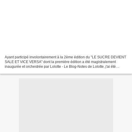
Ayant participé involontairement à la 2ème édition du "LE SUCRE DEVIENT
SALE ET VICE VERSA" dont la première édition a été magistralement
inaugurée et orchestrée par Lolotte - Le Blog-Notes de Lolotte, j'ai été
conviée par Dominique, la gagnante de l'édition...