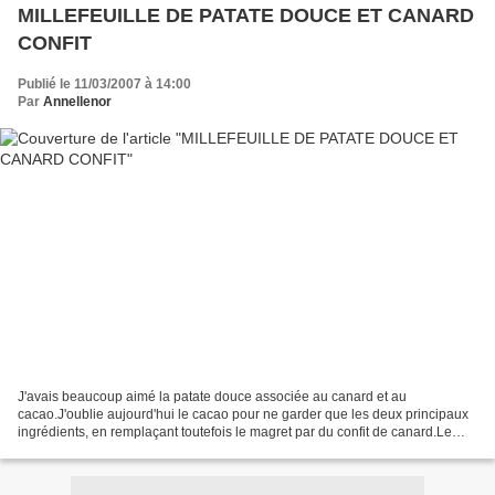
MILLEFEUILLE DE PATATE DOUCE ET CANARD
CONFIT
Publié le 11/03/2007 à 14:00
Par
Annellenor
J'avais beaucoup aimé la patate douce associée au canard et au
cacao.J'oublie aujourd'hui le cacao pour ne garder que les deux principaux
ingrédients, en remplaçant toutefois le magret par du confit de canard.Le
confit de canard, je l'adore !Je l'ai déjà...