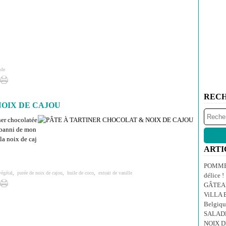
nde
REC
NOIX DE CAJOU
ner chocolatée
nt banni de mon
 la noix de caj
ARTI
POMMES
végétal
,
purée de noix de cajou
,
huile de coco
,
extrait de vanille
délice !
GÂTEA
ViLLA E
Belgiqu
SALAD
NOIX 