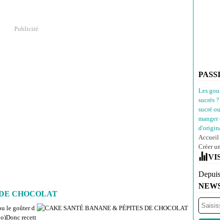
Publicité
PASS
Les gou
sucrés ?
sucré o
manger 
d'origina
Accueil
Créer u
VI
Depuis
NEW
 DE CHOCOLAT
ou le goûter d
 :o)Donc recett