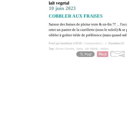
lait vegetal
10 juin 2023
COBBLER AUX FRAiSES
Saison des fraises de pleine terre & en-fin !!! ... l'
orter un panier de la cueillette (sous le soleil) & s
obbler à goûter tiède de préférence (mais quand mê
Posté par Annellenor à 09:00 -
Commentaires [
…
]
- Permalien [
#
]
Tags:
flocons d'avoine
,
fraise
,
lait végétal
,
cobbler