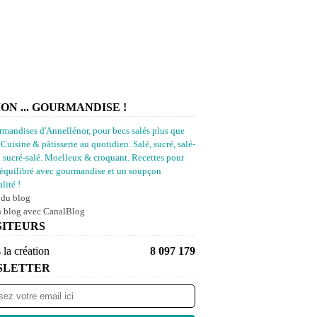
ION ... GOURMANDISE !
rmandises d'Annellénor, pour becs salés plus que
 Cuisine & pâtisserie au quotidien. Salé, sucré, salé-
u sucré-salé. Moelleux & croquant. Recettes pour
équilibré avec gourmandise et un soupçon
lité !
 du blog
n blog avec CanalBlog
SITEURS
 la création
8 097 179
SLETTER