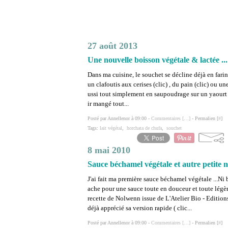
27 août 2013
Une nouvelle boisson végétale & lactée ...
Dans ma cuisine, le souchet se décline déjà en farin
un clafoutis aux cerises (clic) , du pain (clic) ou une 
ussi tout simplement en saupoudrage sur un yaourt
ir mangé tout...
Posté par Annellenor à 09:00 -
Commentaires [
…
]
- Permalien [
#
]
Tags:
lait végétal
,
horchata de chufa
,
souchet
8 mai 2010
Sauce béchamel végétale et autre petite 
J'ai fait ma première sauce béchamel végétale ...Ni b
ache pour une sauce toute en douceur et toute légère 
recette de Nolwenn issue de L'Atelier Bio - Edition
déjà apprécié sa version rapide ( clic...
Posté par Annellenor à 09:00 -
Commentaires [
…
]
- Permalien [
#
]