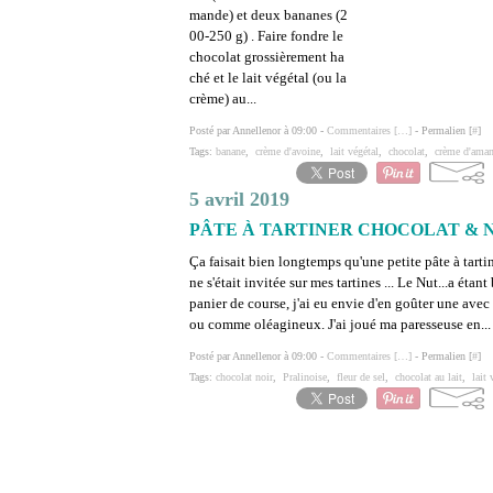
mande) et deux bananes (2
00-250 g) . Faire fondre le
chocolat grossièrement ha
ché et le lait végétal (ou la
crème) au...
Posté par Annellenor à 09:00 -
Commentaires [
…
]
- Permalien [
#
]
Tags:
banane
,
crème d'avoine
,
lait végétal
,
chocolat
,
crème d'ama
5 avril 2019
PÂTE À TARTINER CHOCOLAT & 
Ça faisait bien longtemps qu'une petite pâte à tarti
ne s'était invitée sur mes tartines ... Le Nut...a éta
panier de course, j'ai eu envie d'en goûter une avec
ou comme oléagineux. J'ai joué ma paresseuse en...
Posté par Annellenor à 09:00 -
Commentaires [
…
]
- Permalien [
#
]
Tags:
chocolat noir
,
Pralinoise
,
fleur de sel
,
chocolat au lait
,
lait 