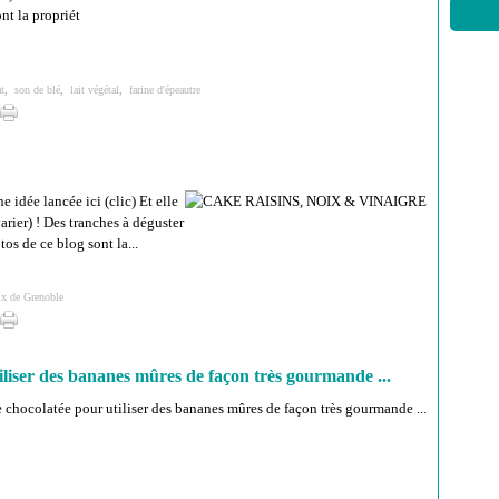
ont la propriét
t
,
son de blé
,
lait végétal
,
farine d'épeautre
e idée lancée ici (clic) Et elle
varier) ! Des tranches à déguster
otos de ce blog sont la...
ix de Grenoble
iliser des bananes mûres de façon très gourmande ...