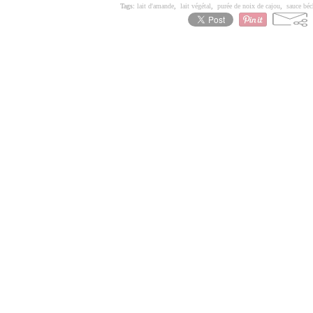
Tags:
lait d'amande
,
lait végétal
,
purée de noix de cajou
,
sauce bé