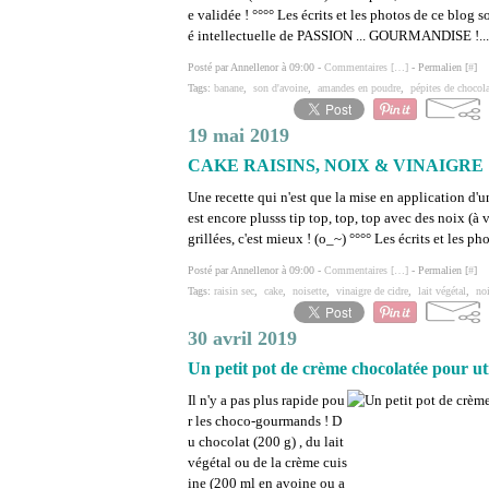
e validée ! °°°° Les écrits et les photos de ce blog s
é intellectuelle de PASSION ... GOURMANDISE !...
Posté par Annellenor à 09:00 -
Commentaires [
…
]
- Permalien [
#
]
Tags:
banane
,
son d'avoine
,
amandes en poudre
,
pépites de chocola
19 mai 2019
CAKE RAISINS, NOIX & VINAIGRE
Une recette qui n'est que la mise en application d'un
est encore plusss tip top, top, top avec des noix (à 
grillées, c'est mieux ! (o_~) °°°° Les écrits et les ph
Posté par Annellenor à 09:00 -
Commentaires [
…
]
- Permalien [
#
]
Tags:
raisin sec
,
cake
,
noisette
,
vinaigre de cidre
,
lait végétal
,
no
30 avril 2019
Un petit pot de crème chocolatée pour ut
Il n'y a pas plus rapide pou
r les choco-gourmands ! D
u chocolat (200 g) , du lait
végétal ou de la crème cuis
ine (200 ml en avoine ou a