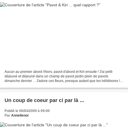
Aucun au premier abord !Alors, pavot d'abord et Kiri ensuite ! J'ai petit-
déjeuné et déjeuné dans un champ de pavot jardin plein de pavots
dimanche dernier ... J'adore ces fleurs, presque autant que les héllébores !
Et si en plus des petits chants d'oiseaux...
Un coup de coeur par ci par là ...
Publié le 06/04/2009 à 09:00
Par
Annellenor