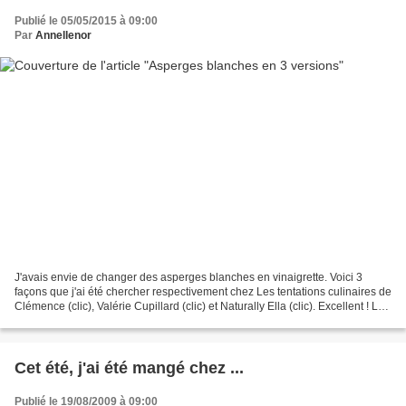
Publié le 05/05/2015 à 09:00
Par
Annellenor
J'avais envie de changer des asperges blanches en vinaigrette. Voici 3
façons que j'ai été chercher respectivement chez Les tentations culinaires de
Clémence (clic), Valérie Cupillard (clic) et Naturally Ella (clic). Excellent ! Le
jambon cru-cuit s'accorde...
Cet été, j'ai été mangé chez ...
Publié le 19/08/2009 à 09:00