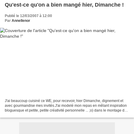
Qu'est-ce qu'on a bien mangé hier, Dimanche !
Publié le 12/03/2007 à 12:00
Par
Annellenor
J'ai beaucoup cuisiné ce WE, pour recevoir, hier Dimanche, dignement et
avec gourmandise mes invités.J'ai modelé mon repas en mêlant inspiration
bloguesque et petite, petite créativité personnelle ... ;o) dans le montage de
l'apéro et du dessert. J'aime...