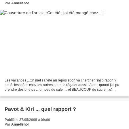
Par
Annellenor
Les vacances ...On met sa tête au repos et on va chercher l'inspiration ?
plutôt les idées chez les autres pour se régaler aussi ! Alors, quand j'ai pu
prendre des photos ... un peu de salé .... et BEAUCOUP de sucré ! :o)
D'abord, de jolies GALETTES DE...
Pavot & Kiri ... quel rapport ?
Publié le 27/05/2009 à 09:00
Par
Annellenor