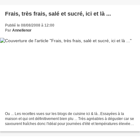
Frais, très frais, salé et sucré, ici et là ...
Publié le 08/08/2008 à 12:00
Par
Annellenor
Ou ... Les recettes vues sur les blogs de cuisine ici & là...Essayées à la
maison et qui ont définitivement bien plu ... Très agréables à déguster car se
savourent fraîches donc l'idéal pour journées d'été et températures élevées !
Leur GRAND + : ces...