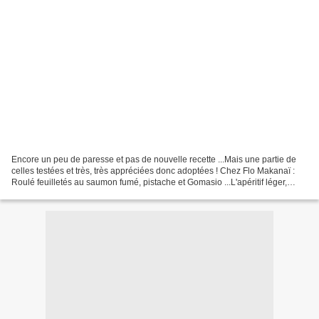
Encore un peu de paresse et pas de nouvelle recette ...Mais une partie de
celles testées et très, très appréciées donc adoptées ! Chez Flo Makanaï :
Roulé feuilletés au saumon fumé, pistache et Gomasio ...L'apéritif léger,
raffiné et très simple à réaliser...