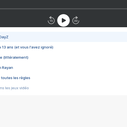
 DayZ
 a 13 ans (et vous l'avez ignoré)
e (littéralement)
im Rayan
 toutes les règles
s les jeux vidéo
us choquant de Rockstar ? - Le scandale BULLY
e plus moche de Steam
du RÊVE tourne au CAUCHEMAR