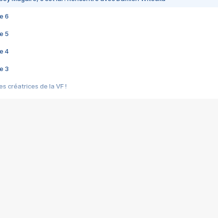
e 6
e 5
e 4
e 3
s créatrices de la VF !
e 2
e 1
e Mektoub My Love arrive enfin ! Rencontre avec Shaïn Boumedine et Sal
i : après Toni en famille
elle réalise le bouleversant Dites lui que je l'aime
ais ! Rencontre autour de Vie privée de Rebecca Zlotowski
 de Marguerite, Grave... Rencontre avec Ella Rumpf