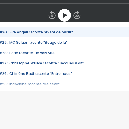
#30 : Eve Angeli raconte "Avant de partir"
#29 : MC Solaar raconte "Bouge de là"
28 : Lorie raconte "Je vais vite"
#27 : Christophe Willem raconte "Jacques a dit"
#26 : Chimène Badi raconte "Entre nous"
#25 : Indochine raconte "3e sexe"
#24 : Zaho raconte "C'est chelou"
#23 : Patrick Bruel raconte "Au café des délices"
#22 : Kyo raconte "Le chemin"
#21 : Nolwenn Leroy raconte "Cassé"