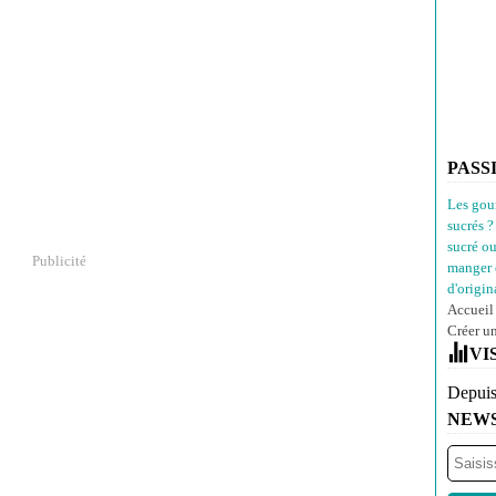
PASS
Les gou
sucrés ?
sucré o
Publicité
manger 
d'origina
Accueil
Créer u
VI
Depuis
NEW