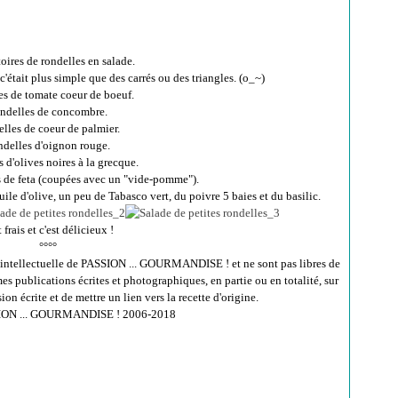
oires de rondelles en salade.
'était plus simple que des carrés ou des triangles. (o_~)
s de tomate coeur de boeuf.
ndelles de concombre.
lles de coeur de palmier.
delles d'oignon rouge.
 d'olives noires à la grecque.
 de feta (coupées avec un "vide-pomme").
le d'olive, un peu de Tabasco vert, du poivre 5 baies et du basilic.
t frais et c'est délicieux !
°°°°
té intellectuelle de PASSION ... GOURMANDISE ! et ne sont pas libres de
mes publications écrites et photographiques, en partie ou en totalité, sur
on écrite et de mettre un lien vers la recette d'origine.
ION ... GOURMANDISE ! 2006-2018