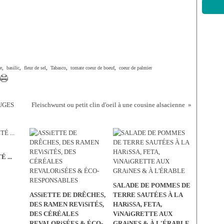
e
,
basilic
,
fleur de sel
,
Tabasco
,
tomate coeur de boeuf
,
coeur de palmier
UGES
Fleischwurst ou petit clin d'oeil à une cousine alsacienne
 ...
SALADE DE POMMES DE
ASSiETTE DE DRÊCHES,
TERRE SAUTÉES À LA
DES RAMEN REViSiTÉS,
HARiSSA, FETA,
DES CÉRÉALES
ViNAiGRETTE AUX
REVALORiSÉES & ÉCO-
GRAiNES & À L'ÉRABLE