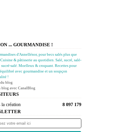
ION ... GOURMANDISE !
rmandises d'Annellénor, pour becs salés plus que
 Cuisine & pâtisserie au quotidien. Salé, sucré, salé-
u sucré-salé. Moelleux & croquant. Recettes pour
équilibré avec gourmandise et un soupçon
lité !
 du blog
n blog avec CanalBlog
SITEURS
 la création
8 097 179
SLETTER