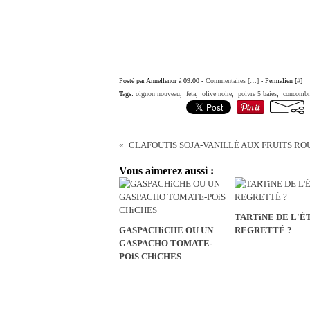
Posté par Annellenor à 09:00 -
Commentaires [
…
]
- Permalien [
#
]
Tags:
oignon nouveau
,
feta
,
olive noire
,
poivre 5 baies
,
concombr
CLAFOUTIS SOJA-VANILLÉ AUX FRUITS RO
Vous aimerez aussi :
TARTiNE DE L'ÉTÉ
GASPACHiCHE OU UN
REGRETTÉ ?
GASPACHO TOMATE-
POiS CHiCHES