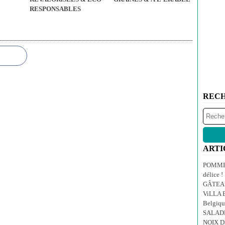
RESPONSABLES
REC
ARTI
POMMES
délice !
GÂTEA
ViLLA E
Belgiqu
SALAD
NOIX 