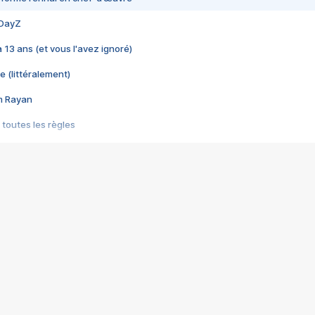
 DayZ
 a 13 ans (et vous l'avez ignoré)
e (littéralement)
im Rayan
 toutes les règles
s les jeux vidéo
us choquant de Rockstar ? - Le scandale BULLY
e plus moche de Steam
du RÊVE tourne au CAUCHEMAR
pendant 8 heures
it… à tort
umiliés par un jeu vidéo