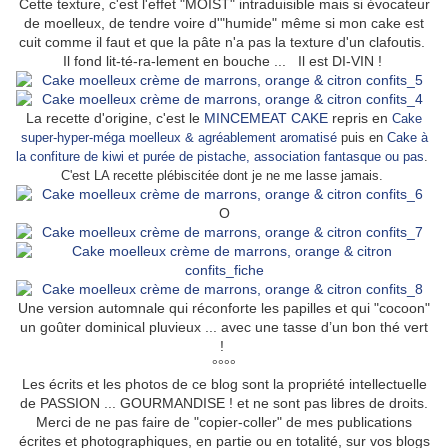
Cette texture, c'est l'effet "MOIST" intraduisible mais si évocateur
de moelleux, de tendre voire d'"humide" même si mon cake est
cuit comme il faut et que la pâte n'a pas la texture d'un clafoutis.
Il fond lit-té-ra-lement en bouche ... Il est DI-VIN !
La recette d'origine, c'est le
MINCEMEAT CAKE
repris en
Cake
super-hyper-méga moelleux & agréablement aromatisé
puis en
Cake à
la confiture de kiwi et purée de pistache, association fantasque ou pas
.
C'est LA recette plébiscitée dont je ne me lasse jamais.
O
Une version automnale qui réconforte les papilles et qui "cocoon"
un goûter dominical pluvieux ... avec une tasse d’un bon thé vert
!
°°°°
Les écrits et les photos de ce blog sont la propriété intellectuelle
de PASSION ... GOURMANDISE ! et ne sont pas libres de droits.
Merci de ne pas faire de "copier-coller" de mes publications
écrites et photographiques, en partie ou en totalité, sur vos blogs