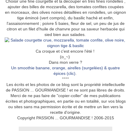
Choisir une fine courgette et la découper en très fines rondelles ,
ajouter des billes de mozzarella, des tomates confites coupées
en morceaux, des olives noires détaillées en rondelles, un oignon
tige émincé (vert compris), du basilic haché et enfin,
l'assaisonnement ; poivre 5 baies, fleur de sel, un peu de jus de
citron et un filet d'huile de chanvre pour sa saveur herbacée qui
sied bien aux salades.
Ca croque et c'est encore l'été !
(o_~)
Dans mon verre ?
Un smoothie banane, orange, airelles (surgelées) & quatre
épices (clic)
.
°°°°
Les écrits et les photos de ce blog sont la propriété intellectuelle
de PASSION ... GOURMANDISE ! et ne sont pas libres de droits.
Merci de ne pas faire de "copier-coller" de mes publications
écrites et photographiques, en partie ou en totalité, sur vos blogs
ou sites sans ma permission écrite et de mettre un lien vers la
recette d'origine.
Copyright PASSION ... GOURMANDISE ! 2006-2015