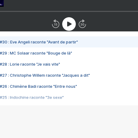
#30 : Eve Angeli raconte "Avant de partir"
#29 : MC Solaar raconte "Bouge de là"
28 : Lorie raconte "Je vais vite"
#27 : Christophe Willem raconte "Jacques a dit"
#26 : Chimène Badi raconte "Entre nous"
#25 : Indochine raconte "3e sexe"
#24 : Zaho raconte "C'est chelou"
#23 : Patrick Bruel raconte "Au café des délices"
#22 : Kyo raconte "Le chemin"