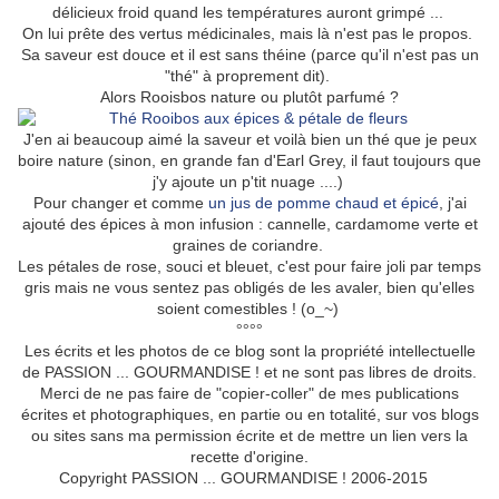
délicieux froid quand les températures auront grimpé ...
On lui prête des vertus médicinales, mais là n'est pas le propos.
Sa saveur est douce et il est sans théine (parce qu'il n'est pas un
"thé" à proprement dit).
Alors Rooisbos nature ou plutôt parfumé ?
J'en ai beaucoup aimé la saveur et voilà bien un thé que je peux
boire nature (sinon, en grande fan d'Earl Grey, il faut toujours que
j'y ajoute un p'tit nuage ....)
Pour changer et comme
un jus de pomme chaud et épicé
, j'ai
ajouté des épices à mon infusion : cannelle, cardamome verte et
graines de coriandre.
Les pétales de rose, souci et bleuet, c'est pour faire joli par temps
gris mais ne vous sentez pas obligés de les avaler, bien qu'elles
soient comestibles ! (o_~)
°°°°
Les écrits et les photos de ce blog sont la propriété intellectuelle
de PASSION ... GOURMANDISE ! et ne sont pas libres de droits.
Merci de ne pas faire de "copier-coller" de mes publications
écrites et photographiques, en partie ou en totalité, sur vos blogs
ou sites sans ma permission écrite et de mettre un lien vers la
recette d'origine.
Copyright PASSION ... GOURMANDISE ! 2006-2015