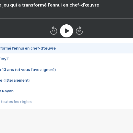
e jeu qui a transformé l’ennui en chef-d’œuvre
nsformé l’ennui en chef-d’œuvre
 DayZ
 a 13 ans (et vous l'avez ignoré)
e (littéralement)
im Rayan
 toutes les règles
s les jeux vidéo
us choquant de Rockstar ? - Le scandale BULLY