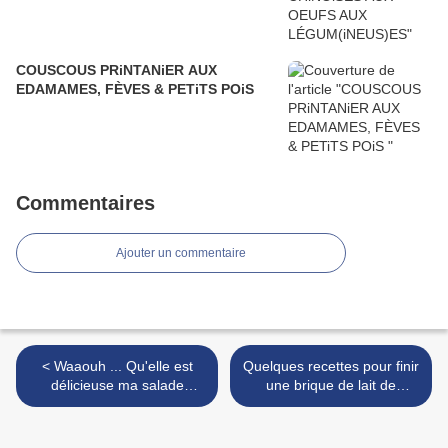
COUSCOUS PRiNTANiER AUX
EDAMAMES, FÈVES & PETiTS POiS
Commentaires
Ajouter un commentaire
< Waaouh ... Qu'elle est
Quelques recettes pour finir
délicieuse ma salade
une brique de lait de
composée avec du chou
noisettes, un pot de
kale mariné !
Mascarpone et un pot de
crème de marrons ... >