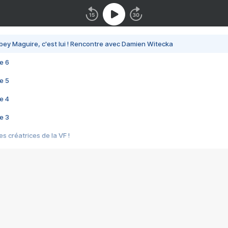
bey Maguire, c'est lui ! Rencontre avec Damien Witecka
e 6
e 5
e 4
e 3
s créatrices de la VF !
e 2
e 1
e Mektoub My Love arrive enfin ! Rencontre avec Shaïn Boumedine et Sal
i : après Toni en famille
elle réalise le bouleversant Dites lui que je l'aime