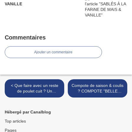
VANiLLE
Commentaires
Ajouter un commentaire
< Que faire avec un reste
Compote de saison & coulis
de poulet cuit ? Un
? COMPOTE "BELLE
parmentier très parfumé !
HELENE" POIRE-AMANDE
& COULIS CHOCOLAT
NOIR-AMANDE >
Hébergé par Canalblog
Top articles
Pages