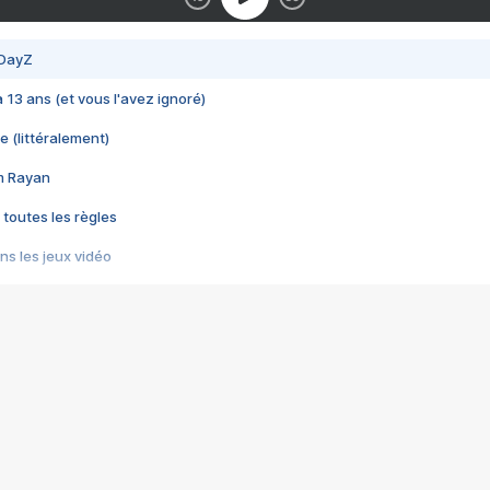
 DayZ
 a 13 ans (et vous l'avez ignoré)
e (littéralement)
im Rayan
 toutes les règles
s les jeux vidéo
us choquant de Rockstar ? - Le scandale BULLY
e plus moche de Steam
du RÊVE tourne au CAUCHEMAR
pendant 8 heures
it… à tort