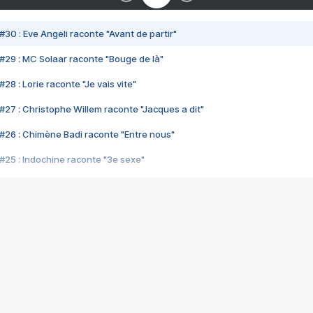
#30 : Eve Angeli raconte "Avant de partir"
#29 : MC Solaar raconte "Bouge de là"
28 : Lorie raconte "Je vais vite"
#27 : Christophe Willem raconte "Jacques a dit"
#26 : Chimène Badi raconte "Entre nous"
#25 : Indochine raconte "3e sexe"
#24 : Zaho raconte "C'est chelou"
#23 : Patrick Bruel raconte "Au café des délices"
#22 : Kyo raconte "Le chemin"
#21 : Nolwenn Leroy raconte "Cassé"
#20 : Patrick Hernandez raconte "Born to be alive"
#19 : Lorie raconte "Près de moi"