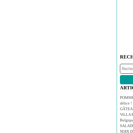
REC
ARTI
POMMES
délice !
GÂTEA
ViLLA E
Belgiqu
SALAD
NOIX 