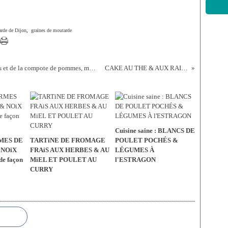
rde de Dijon
,
graines de moutarde
Pom, pom, pom, pom. C'est la saison des pommes et de la compote de pommes, mais pas banale la compote !
CAKE AU THE & AUX RAISINS SECS
Cuisine saine : BLANCS DE
MES DE
TARTiNE DE FROMAGE
POULET POCHÉS &
 NOiX
FRAiS AUX HERBES & AU
LÉGUMES À
de façon
MiEL ET POULET AU
l'ESTRAGON
CURRY