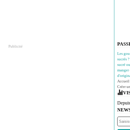
PASS
Publicité
Les gou
sucrés ?
sucré o
manger 
d'origina
Accueil
Créer u
VI
Depuis
NEW