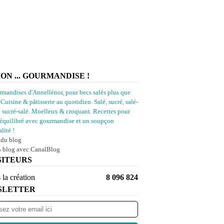
ION ... GOURMANDISE !
rmandises d'Annellénor, pour becs salés plus que
 Cuisine & pâtisserie au quotidien. Salé, sucré, salé-
u sucré-salé. Moelleux & croquant. Recettes pour
équilibré avec gourmandise et un soupçon
lité !
 du blog
n blog avec CanalBlog
SITEURS
 la création
8 096 824
SLETTER