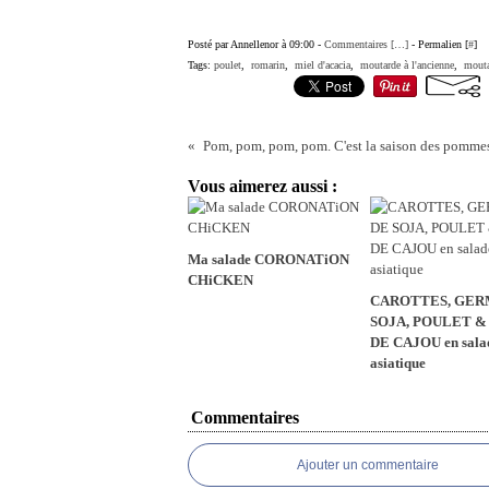
Posté par Annellenor à 09:00 -
Commentaires [
…
]
- Permalien [
#
]
Tags:
poulet
,
romarin
,
miel d'acacia
,
moutarde à l'ancienne
,
mouta
Vous aimerez aussi :
Ma salade CORONATiON
CHiCKEN
CAROTTES, GER
SOJA, POULET &
DE CAJOU en sala
asiatique
Commentaires
Ajouter un commentaire