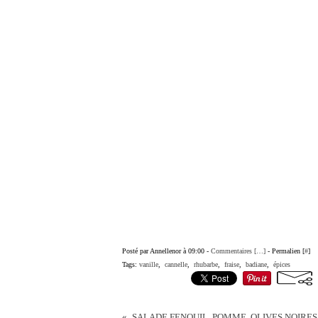
Posté par Annellenor à 09:00 -
Commentaires [
…
]
- Permalien [
#
]
Tags:
vanille
,
cannelle
,
rhubarbe
,
fraise
,
badiane
,
épices