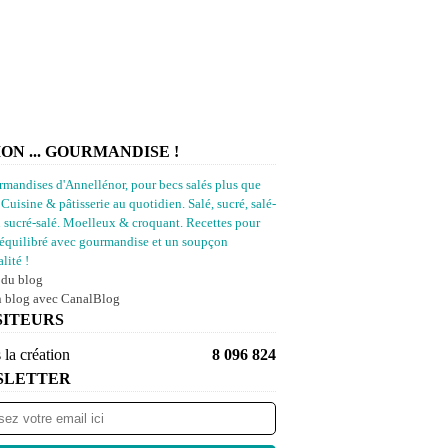
ION ... GOURMANDISE !
rmandises d'Annellénor, pour becs salés plus que
 Cuisine & pâtisserie au quotidien. Salé, sucré, salé-
u sucré-salé. Moelleux & croquant. Recettes pour
équilibré avec gourmandise et un soupçon
lité !
 du blog
n blog avec CanalBlog
SITEURS
 la création
8 096 824
SLETTER