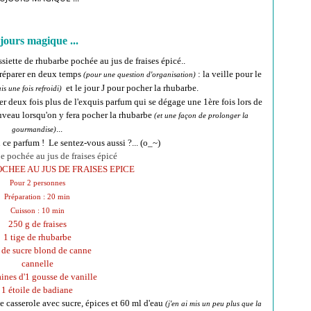
ujours magique ...
siette de rhubarbe pochée au jus de fraises épicé..
 préparer en deux temps
: la veille pour le
(pour une question d'organisation)
et le jour J pour pocher la rhubarbe.
is une fois refroidi)
r deux fois plus de l'exquis parfum qui se dégage une 1ère fois lors de
nouveau lorsqu'on y fera pocher la rhubarbe
(et une façon de prolonger la
...
gourmandise)
ce parfum ! Le sentez-vous aussi ?... (o_~)
OCHEE AU JUS DE FRAISES EPICE
Pour 2 personnes
Préparation : 20 min
Cuisson : 10 min
250 g de fraises
1 tige de rhubarbe
 de sucre blond de canne
cannelle
aines d'1 gousse de vanille
1 étoile de badiane
ne casserole avec sucre, épices et 60 ml d'eau
(j'en ai mis un peu plus que la