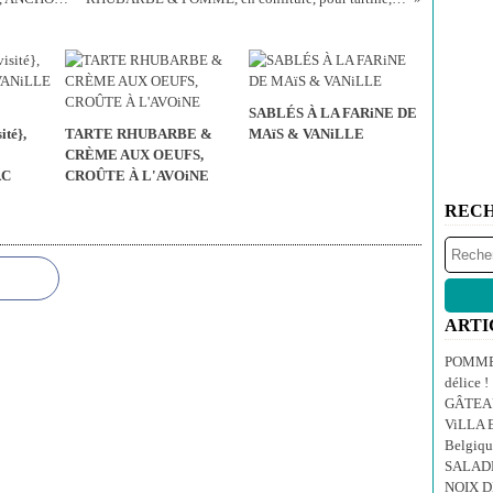
SABLÉS À LA FARiNE DE
té},
TARTE RHUBARBE &
MAïS & VANiLLE
CRÈME AUX OEUFS,
AC
CROÛTE À L'AVOiNE
REC
ARTI
POMMES
délice !
GÂTEA
ViLLA E
Belgiqu
SALAD
NOIX 