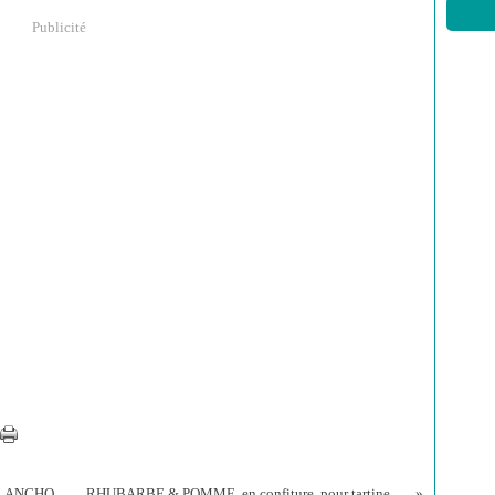
Publicité
SALADE FENOUIL, POMME, OLIVES NOIRES, ANCHOIS, CÂPRES, ANETH. Quel mariage !
RHUBARBE & POMME, en confiture, pour tartine, verrine, gâteau roulé, crumble ...