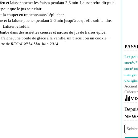
 feu et laisser pocher les fraises pendant 2-3 min. Laisser refroidir puis
r pour que le jus soit clair.
t la couper en tronçons sans l'éplucher.
be et la laisser pocher pendant 5-6 min jusqu'à ce qu'elle soit tendre.
Laisser refroidir.
rbe dans des assiettes creuses et arroser du jus de fraises épicé.
fraîche, une boule de glace à la vanille, un biscuit ou un cookie ...
ette de
REGAL N°54 Mai Juin 2014.
PASS
Les gou
sucrés ?
sucré o
manger 
d'origina
Accueil
Créer u
VI
Depuis
NEW