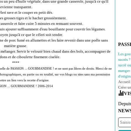
ans un peu d'huile végétale, dans une grande casserole, jusqu'à ce qu'il
evienne transparent.
leri rave et le couper en petit dés.
les grosses tiges et le hacher grossièrement.
 casserole et faire cuire 5 minutes en remuant souvent.
uis ajouter suffisamment d'eau bouillante pour couvrir les légumes.
oyen jusqu'à ce que le céleri soit tendre.
ne de porc fumé en allumettes et les faire revenir dans une poêle sans
PASS
matière grasse.
 mélanger. Servir le velouté bien chaud dans des bols, accompagner de
Les gou
dons et de ciboulette finement ciselée.
sucrés ?
****
sucré o
lectuelle de PASSION ... GOURMANDISE ! et ne sont pas libres de droits. Merci de ne
manger 
photographiques, en partie ou en totalité, sur vos blogs ou sites sans ma permission
d'origina
ettre un lien vers la recette d'origine.
Accueil
SION ... GOURMANDISE ! 2006-2014
Créer u
VI
Depuis
NEW