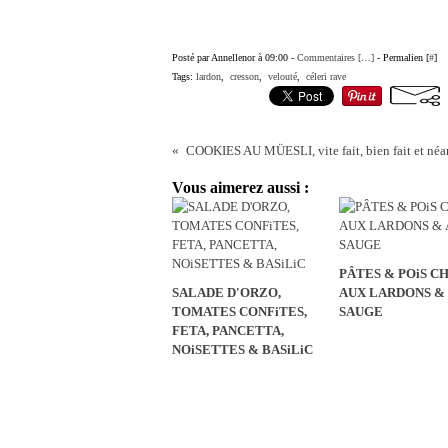
Posté par Annellenor à 09:00 -
Commentaires [
…
]
- Permalien [
#
]
Tags:
lardon
,
cresson
,
velouté
,
céleri rave
Vous aimerez aussi :
PÂTES & POiS C
SALADE D'ORZO,
AUX LARDONS & 
TOMATES CONFiTES,
SAUGE
FETA, PANCETTA,
NOiSETTES & BASiLiC