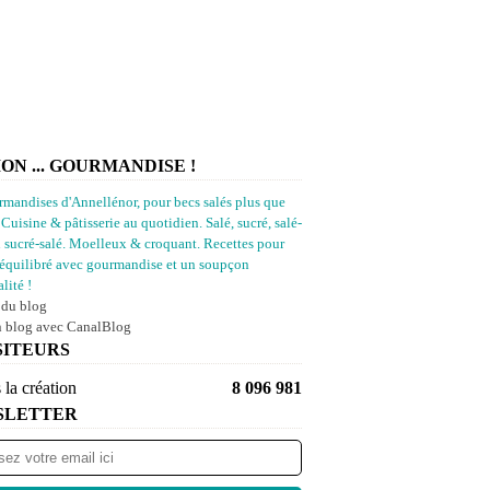
ION ... GOURMANDISE !
rmandises d'Annellénor, pour becs salés plus que
 Cuisine & pâtisserie au quotidien. Salé, sucré, salé-
u sucré-salé. Moelleux & croquant. Recettes pour
équilibré avec gourmandise et un soupçon
lité !
 du blog
n blog avec CanalBlog
SITEURS
 la création
8 096 981
SLETTER