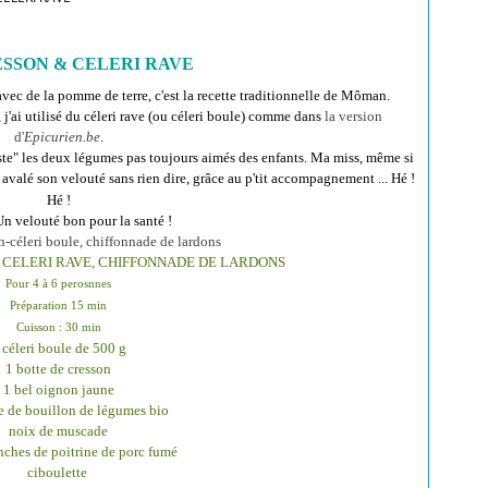
CRESSON & CELERI RAVE
avec de la pomme de terre, c'est la recette traditionnelle de Môman.
 j'ai utilisé du céleri rave (ou céleri boule) comme dans
la version
d'
Epicurien.be
.
poste" les deux légumes pas toujours aimés des enfants. Ma miss, même si
 avalé son velouté sans rien dire, grâce au p'tit accompagnement ... Hé !
Hé !
Un velouté bon pour la santé !
 CELERI RAVE, CHIFFONNADE DE LARDONS
Pour 4 à 6 perosnnes
Préparation 15 min
Cuisson : 30 min
 céleri boule de 500 g
1 botte de cresson
1 bel oignon jaune
te de bouillon de légumes bio
noix de muscade
anches de poitrine de porc fumé
ciboulette