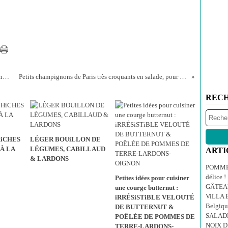
COOKIES AU MÜESLI, vite fait, bien fait et néanmoins délicieux !
Petits champignons de Paris très croquants en salade, pour déjeuner ensoleillé
REC
HiCHES
LÉGER BOUiLLON DE
À LA
LÉGUMES, CABILLAUD
ARTI
& LARDONS
POMMES
délice !
Petites idées pour cuisiner
GÂTEA
une courge butternut :
ViLLA E
iRRÉSiSTiBLE VELOUTÉ
Belgiqu
DE BUTTERNUT &
SALAD
POÊLÉE DE POMMES DE
NOIX 
TERRE-LARDONS-