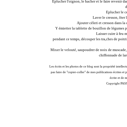
Eplucher l'oignon, le hacher et le faire revenir d
d
Eplucher le cé
Laver le cresson, ôter 
Ajouter céleri et cresson dans la
Y émietter la tablette de bouillon de légumes p
Laisser cuire à feu m
pendant ce temps, découper les tra,ches de poitri
Mixer le velouté, saupoudrer de noix de muscade,
chiffonnade de lar
Les écrits et les photos de ce blog sont la propriété intel
pas faire de "copier-coller" de mes publications écrites et 
écrite et de m
Copyright PAS