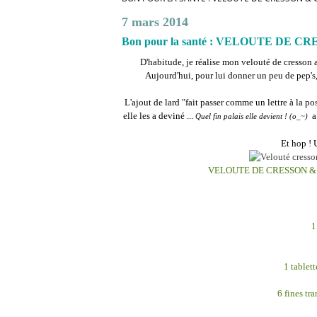
7 mars 2014
Bon pour la santé : VELOUTE DE 
D'habitude, je réalise mon velouté de cresson 
Aujourd'hui, pour lui donner un peu de pep's,
L'ajout de lard "fait passer comme un lettre à la 
elle les a deviné ...
a
Quel fin palais elle devient ! (o_~)
Et hop ! 
VELOUTE DE CRESSON &
1
1 tablet
6 fines tr