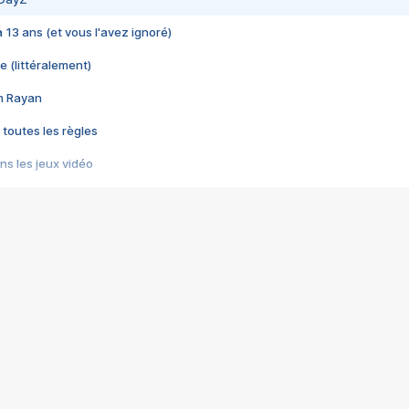
 a 13 ans (et vous l'avez ignoré)
e (littéralement)
im Rayan
 toutes les règles
s les jeux vidéo
us choquant de Rockstar ? - Le scandale BULLY
e plus moche de Steam
du RÊVE tourne au CAUCHEMAR
pendant 8 heures
it… à tort
umiliés par un jeu vidéo
ire - Final Fantasy 8