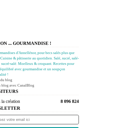
ION ... GOURMANDISE !
rmandises d'Annellénor, pour becs salés plus que
 Cuisine & pâtisserie au quotidien. Salé, sucré, salé-
u sucré-salé. Moelleux & croquant. Recettes pour
équilibré avec gourmandise et un soupçon
lité !
 du blog
n blog avec CanalBlog
SITEURS
 la création
8 096 824
SLETTER