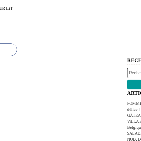
UR LiT
REC
ARTI
POMMES
délice !
GÂTEA
ViLLA E
Belgiqu
SALAD
NOIX 