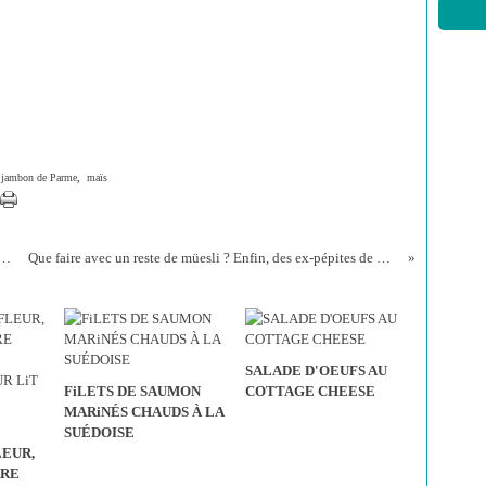
,
jambon de Parme
,
maïs
MARINE, FRAIS, SUCRE & LEGER !
Que faire avec un reste de müesli ? Enfin, des ex-pépites de müesli !
SALADE D'OEUFS AU
FiLETS DE SAUMON
COTTAGE CHEESE
MARiNÉS CHAUDS À LA
SUÉDOISE
LEUR,
RRE