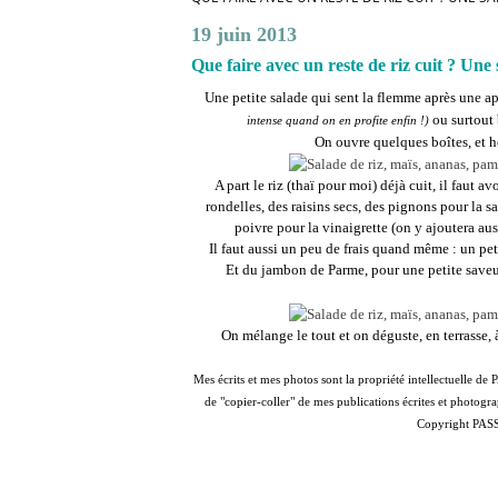
19 juin 2013
Que faire avec un reste de riz cuit ? Un
Une petite salade qui sent la flemme après une ap
ou surtout 
intense quand on en profite enfin !)
On ouvre quelques boîtes, et ho
A part le riz (thaï pour moi) déjà cuit, il faut 
rondelles, des raisins secs, des pignons pour la sa
poivre pour la vinaigrette (on y ajoutera au
Il faut aussi un peu de frais quand même : un pe
Et du jambon de Parme, pour une petite saveu
On mélange le tout et on déguste, en terrasse, 
Mes écrits et mes photos sont la propriété intellectuelle d
de "copier-coller" de mes publications écrites et photograp
Copyright PAS