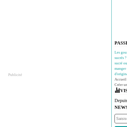
PASS
Les gou
sucrés ?
sucré o
manger 
d'origina
Publicité
Accueil
Créer u
VI
Depuis
NEW