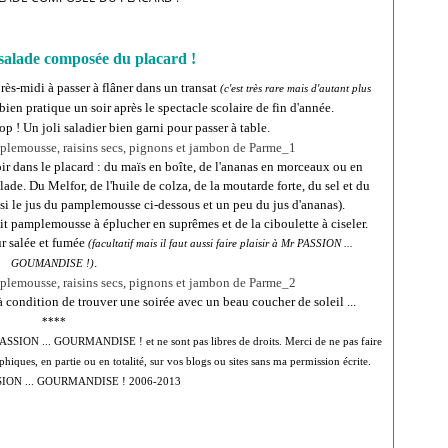
e salade composée du placard !
rès-midi à passer à flâner dans un transat
(c'est très rare mais d'autant plus
bien pratique un soir après le spectacle scolaire de fin d'année.
p ! Un joli saladier bien garni pour passer à table.
avoir dans le placard : du maïs en boîte, de l'ananas en morceaux ou en
lade. Du Melfor, de l'huile de colza, de la moutarde forte, du sel et du
ssi le jus du pamplemousse ci-dessous et un peu du jus d'ananas).
tit pamplemousse à éplucher en suprêmes et de la ciboulette à ciseler.
r salée et fumée
(facultatif mais il faut aussi faire plaisir à Mr PASSION ...
.
GOUMANDISE !)
à condition de trouver une soirée avec un beau coucher de soleil ...
****
e PASSION ... GOURMANDISE ! et ne sont pas libres de droits. Merci de ne pas faire
hiques, en partie ou en totalité, sur vos blogs ou sites sans ma permission écrite.
SION ... GOURMANDISE ! 2006-2013