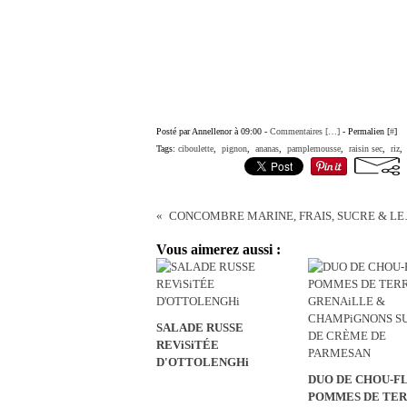
Posté par Annellenor à 09:00 -
Commentaires [
…
]
- Permalien [
#
]
Tags:
ciboulette
,
pignon
,
ananas
,
pamplemousse
,
raisin sec
,
riz
CONCOMBRE 
Vous aimerez aussi :
SALADE RUSSE
REViSiTÉE
D'OTTOLENGHi
DUO DE CHOU-F
POMMES DE TE