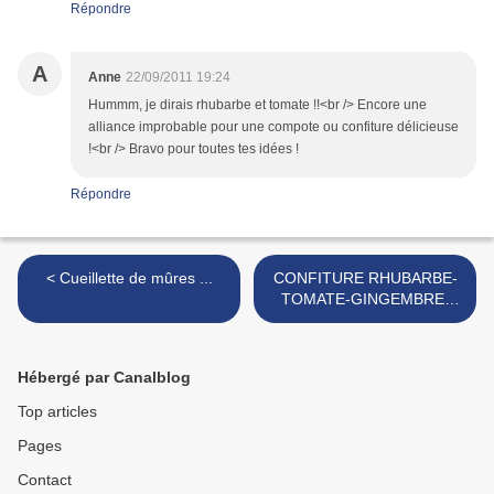
Répondre
A
Anne
22/09/2011 19:24
Hummm, je dirais rhubarbe et tomate !!<br /> Encore une
alliance improbable pour une compote ou confiture délicieuse
!<br /> Bravo pour toutes tes idées !
Répondre
< Cueillette de mûres ...
CONFITURE RHUBARBE-
TOMATE-GINGEMBRE-
VANILLE à se damner ! >
Hébergé par Canalblog
Top articles
Pages
Contact