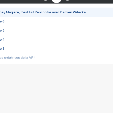
bey Maguire, c'est lui ! Rencontre avec Damien Witecka
e 6
e 5
e 4
e 3
s créatrices de la VF !
e 2
e 1
e Mektoub My Love arrive enfin ! Rencontre avec Shaïn Boumedine et Sal
i : après Toni en famille
elle réalise le bouleversant Dites lui que je l'aime
ais ! Rencontre autour de Vie privée de Rebecca Zlotowski