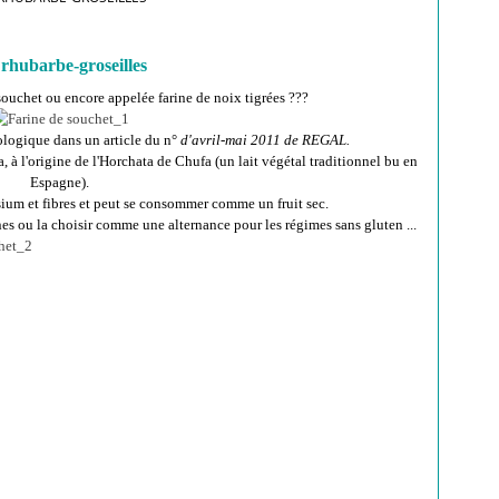
 rhubarbe-groseilles
 souchet ou encore appelée farine de noix tigrées ???
iologique dans un article du n°
d'avril-mai 2011 de REGAL.
a, à l'origine de l'Horchata de Chufa (un lait végétal traditionnel bu en
Espagne).
ssium et fibres et peut se consommer comme un fruit sec.
ines ou la choisir comme une alternance pour les régimes sans gluten ...