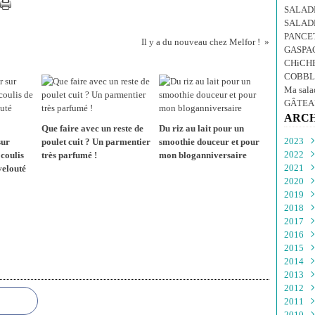
SALADE
SALADE
PANCET
Il y a du nouveau chez Melfor !
GASPA
CHiCH
COBBL
Ma sal
GÂTEA
ARCH
Que faire avec un reste de
Du riz au lait pour un
2023
sur
poulet cuit ? Un parmentier
smoothie douceur et pour
2022
Oct
 coulis
très parfumé !
mon bloganniversaire
2021
Sep
Déc
velouté
2020
Aoû
Nov
Déc
2019
Juil
Oct
Nov
Déc
2018
Juin
Sep
Oct
Nov
Déc
2017
Mai
Aoû
Sep
Oct
Nov
Déc
2016
Avri
Juil
Aoû
Sep
Oct
Nov
Déc
2015
Mar
Juin
Juil
Aoû
Sep
Oct
Nov
Déc
2014
Févr
Mai
Juin
Juil
Aoû
Sep
Oct
Nov
Déc
2013
Janv
Avri
Mai
Juin
Juil
Aoû
Sep
Oct
Nov
Déc
2012
Mar
Avri
Mai
Juin
Juil
Aoû
Sep
Oct
Nov
Déc
2011
Févr
Mar
Avri
Mai
Juin
Juil
Aoû
Sep
Oct
Nov
Déc
2010
Janv
Févr
Mar
Avri
Mai
Juin
Juil
Aoû
Sep
Oct
Nov
Déc