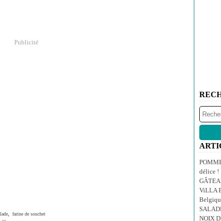
Publicité
REC
ARTI
POMMES
délice !
GÂTEA
ViLLA E
Belgiqu
SALAD
lade
,
farine de souchet
NOIX 