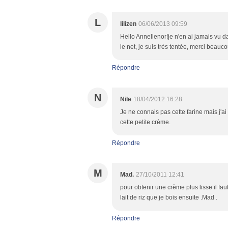
L
lilizen
06/06/2013 09:59
Hello Annellenor!je n'en ai jamais vu d
le net, je suis très tentée, merci beauco
Répondre
N
Nile
18/04/2012 16:28
Je ne connais pas cette farine mais j'a
cette petite crème.
Répondre
M
Mad.
27/10/2011 12:41
pour obtenir une crème plus lisse il fau
lait de riz que je bois ensuite .Mad .
Répondre