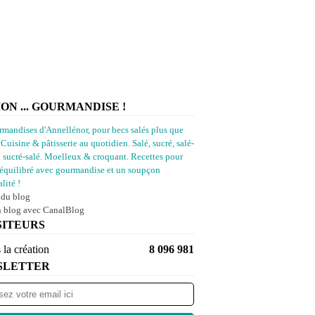
ION ... GOURMANDISE !
rmandises d'Annellénor, pour becs salés plus que
 Cuisine & pâtisserie au quotidien. Salé, sucré, salé-
u sucré-salé. Moelleux & croquant. Recettes pour
équilibré avec gourmandise et un soupçon
lité !
 du blog
n blog avec CanalBlog
SITEURS
 la création
8 096 981
SLETTER