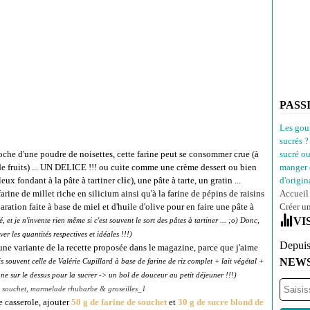
PASS
Les gou
sucrés ?
roche d'une poudre de noisettes, cette farine peut se consommer crue (à
sucré o
de fruits) ... UN DELICE !!! ou cuite comme une crème dessert ou bien
manger 
eux fondant à la pâte à tartiner
clic
), une pâte à tarte, un gratin ...
d'origina
rine de millet riche en silicium ainsi qu'à la farine de pépins de raisins
Accueil
ration faite à base de miel et d'huile d'olive pour en faire une pâte à
Créer u
VI
sé, et je n'invente rien même si c'est souvent le sort des pâtes à tartiner ... ;o
) Donc,
er les quantités respectives et idéales !!!)
Depuis
 une variante de la recette proposée dans le magazine, parce que j'aime
NEW
ais souvent celle de Valérie Cupillard à base de farine de riz complet + lait végétal +
 sur le dessus pour la sucrer -> un bol de douceur au petit déjeuner !!!)
 casserole, ajouter
50 g de farine de souchet
et
30 g de sucre blond de