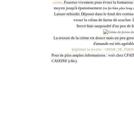
canne
. Fouetter vivement pour éviter la formation d
moyen jusqu'à épaississement
(ce fut bien plus long 
Laisser refroidir. Déposer dans le fond des verrin
verser la crème de farine de souchet. 
Servir frais saupoudré d'un peu de f
La texture de la crème est douce mais un peu grossi
d'amande est très agréable
Imprimer la recette :
CREME_DE_FARIN
Pour de plus amples informations : voir chez CF
CASEINE
(
clic
).