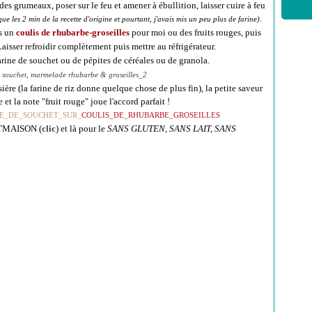
es grumeaux, poser sur le feu et amener à ébullition, laisser cuire à feu
que les 2 min de la recette d'origine et pourtant, j'avais mis un peu plus de farine)
.
es un
coulis de rhubarbe-groseilles
pour moi ou des fruits rouges, puis
Laisser refroidir complètement puis mettre au réfrigérateur.
arine de souchet ou de pépites de céréales ou de granola.
ère (la farine de riz donne quelque chose de plus fin), la petite saveur
 et la note "fruit rouge" joue l'accord parfait !
E_DE_SOUCHET_SUR_
COULIS_DE_RHUBARBE_GROSEILLES
AITMAISON (
clic
) et là pour le
SANS GLUTEN, SANS LAIT, SANS