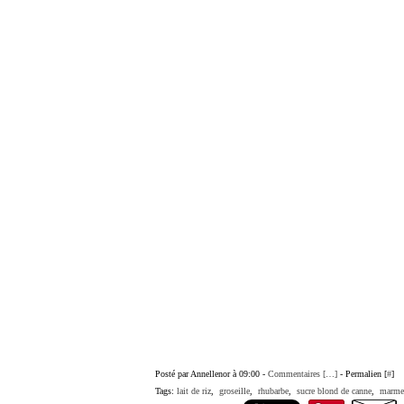
Posté par Annellenor à 09:00 -
Commentaires [
…
]
- Permalien [
#
]
Tags:
lait de riz
,
groseille
,
rhubarbe
,
sucre blond de canne
,
marme