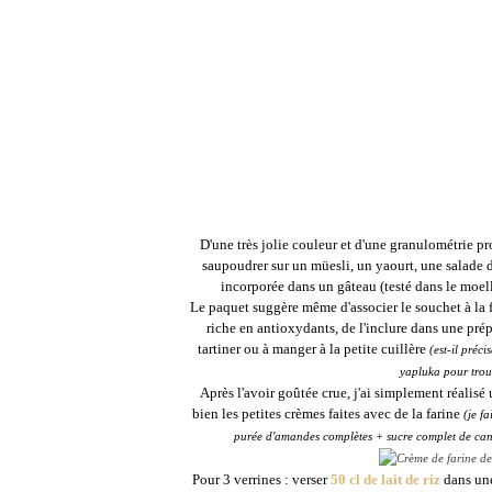
D'une très jolie couleur et d'une granulométrie p
saupoudrer sur un müesli, un yaourt, une salade 
incorporée dans un gâteau (testé dans le moell
Le paquet suggère même d'associer le souchet à la fa
riche en antioxydants, de l'inclure dans une prépa
tartiner ou à manger à la petite cuillère
(
est
-il préci
yapluka pour trouv
Après l'avoir goûtée crue, j'ai simplement réalisé
bien les petites crèmes faites avec de la farine
(je f
purée d'amandes complètes + sucre complet de canne
Pour 3 verrines : verser
50 cl de lait
de riz
dans une