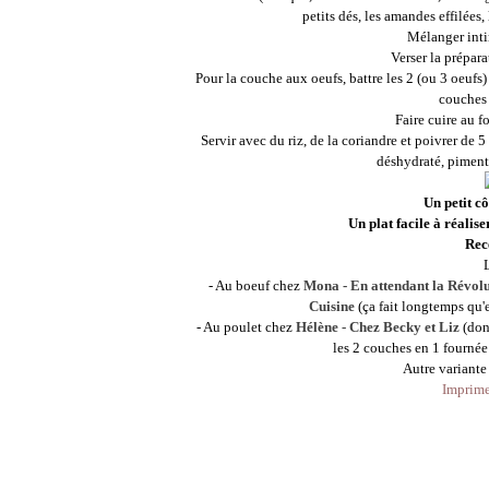
petits dés, les amandes effilées, 
Mélanger inti
Verser la prépar
Pour la couche aux oeufs, battre les 2 (ou 3 oeufs) 
couches 
Faire cuire au f
Servir avec du riz, de la coriandre et poivrer de 5
déshydraté, piment 
Un petit cô
Un plat facile à réalise
Rece
- Au boeuf chez
Mona - En attendant la Révoluti
Cuisine
(ça fait longtemps qu'ell
- Au poulet chez
Hélène - Chez Becky et Liz
(dont
les 2 couches en 1 fournée 
Autre variante
Imprimer