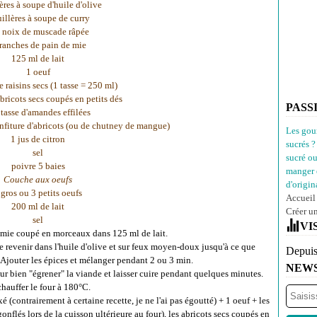
ères à soupe d'huile d'olive
uillères à soupe de curry
 noix de muscade râpée
tranches de pain de mie
125 ml de lait
1 oeuf
e raisins secs (1 tasse = 250 ml)
abricots secs coupés en petits dés
PASS
 tasse d'amandes effilées
onfiture d'abricots (ou de chutney de mangue)
Les gou
1 jus de citron
sucrés ?
sel
sucré o
poivre 5 baies
manger 
Couche aux oeufs
d'origina
 gros ou 3 petits oeufs
Accueil
200 ml de lait
Créer u
sel
VI
e mie coupé en morceaux dans 125 ml de lait.
re revenir dans l'huile d'olive et sur feux moyen-doux jusqu'à ce que
Depuis
 Ajouter les épices et mélanger pendant 2 ou 3 min.
NEW
r bien "égrener" la viande et laisser cuire pendant quelques minutes.
chauffer le four à 180°C.
(contrairement à certaine recette, je ne l'ai pas égoutté) + 1 oeuf + les
t gonflés lors de la cuisson ultérieure au four), les abricots secs coupés en