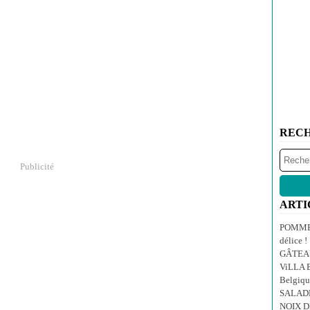
REC
Publicité
ARTI
POMMES
délice !
GÂTEA
ViLLA E
Belgiqu
SALAD
NOIX 