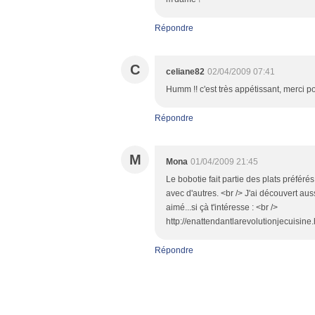
Répondre
C
celiane82
02/04/2009 07:41
Humm !! c'est très appétissant, merci p
Répondre
M
Mona
01/04/2009 21:45
Le bobotie fait partie des plats préférés
avec d'autres. <br /> J'ai découvert aus
aimé...si çà t'intéresse : <br />
http://enattendantlarevolutionjecuisin
Répondre