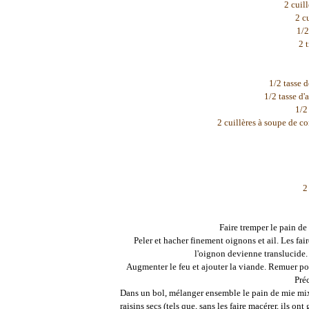
2 cuill
2 c
1/2
2 
1/2 tasse d
1/2 tasse d'
1/2
2 cuillères à soupe de c
2
Faire tremper le pain d
Peler et hacher finement oignons et ail. Les fai
l'oignon devienne translucide.
Augmenter le feu et ajouter la viande. Remuer pou
Pré
Dans un bol, mélanger ensemble le pain de mie mixé 
raisins secs (tels que, sans les faire macérer, ils on