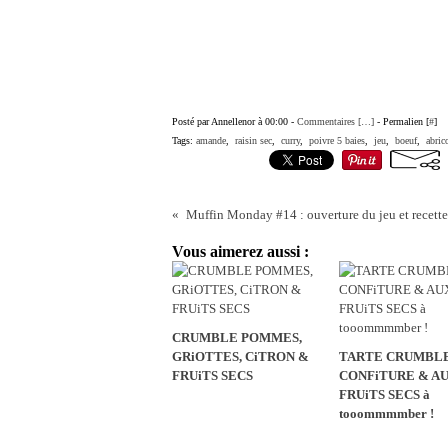
Posté par Annellenor à 00:00 -
Commentaires [
…
]
- Permalien [
#
]
Tags:
amande
,
raisin sec
,
curry
,
poivre 5 baies
,
jeu
,
boeuf
,
abric
Muffin Monday #14 : ouverture du jeu et recette
Vous aimerez aussi :
CRUMBLE POMMES,
GRiOTTES, CiTRON &
TARTE CRUMBLE
FRUiTS SECS
CONFiTURE & A
FRUiTS SECS à
tooommmmber !