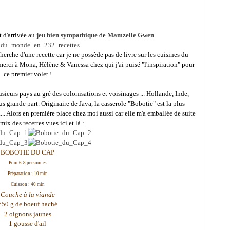
 d'arrivée au
jeu bien sympathique
de
Mamzelle Gwen
.
herche d'une recette car je ne possède pas de livre sur les cuisines du
 merci à Mona, Hélène & Vanessa chez qui j'ai puisé "l'inspiration" pour
ce premier volet !
usieurs pays au gré des colonisations et voisinages ... Hollande, Inde,
s grande part. Originaire de Java, la casserole "Bobotie" est la plus
... Alors en première place chez moi aussi car elle m'a emballée de suite
 mix des recettes vues ici et là :
BOBOTIE DU CAP
Pour 6-8 personnes
Préparation : 10 min
Cuisson : 40 min
Couche à la viande
750 g de boeuf haché
2 oignons jaunes
1 gousse d'ail