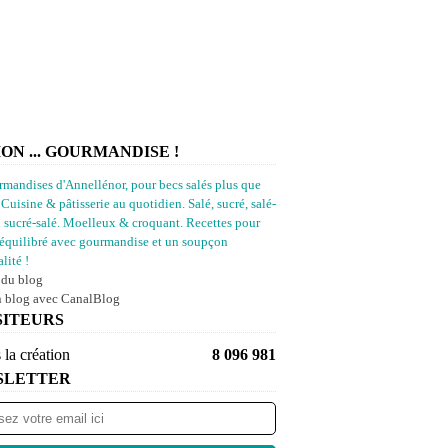
ION ... GOURMANDISE !
rmandises d'Annellénor, pour becs salés plus que
 Cuisine & pâtisserie au quotidien. Salé, sucré, salé-
u sucré-salé. Moelleux & croquant. Recettes pour
équilibré avec gourmandise et un soupçon
lité !
 du blog
n blog avec CanalBlog
SITEURS
 la création
8 096 981
SLETTER