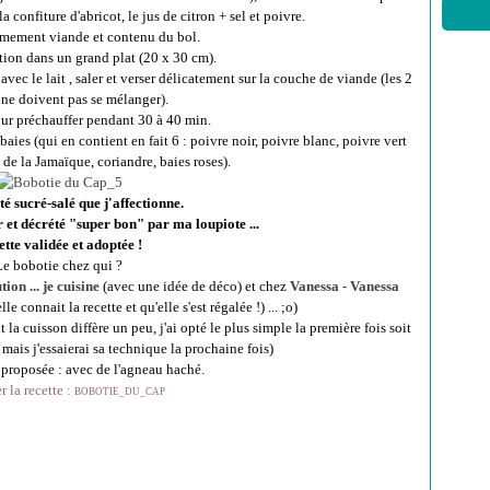
la confiture d'abricot, le jus de citron + sel et poivre.
mement viande et contenu du bol.
ation dans un grand plat (20 x 30 cm).
avec le lait , saler et verser délicatement sur la couche de viande (les 2
ne doivent pas se mélanger).
our préchauffer pendant 30 à 40 min.
 baies (qui en contient en fait 6 : poivre noir, poivre blanc, poivre vert
de la Jamaïque, coriandre, baies roses).
té sucré-salé que j'affectionne.
r et décrété "super bon" par ma loupiote ...
tte validée et adoptée !
Le bobotie chez qui ?
on ... je cuisine
(avec une idée de déco) et chez
Vanessa - Vanessa
e connait la recette et qu'elle s'est régalée !) ... ;o)
 la cuisson diffère un peu, j'ai opté le plus simple la première fois soit
mais j'essaierai sa technique la prochaine fois)
 proposée : avec de l'agneau haché.
 la recette :
BOBOTIE_DU_CAP