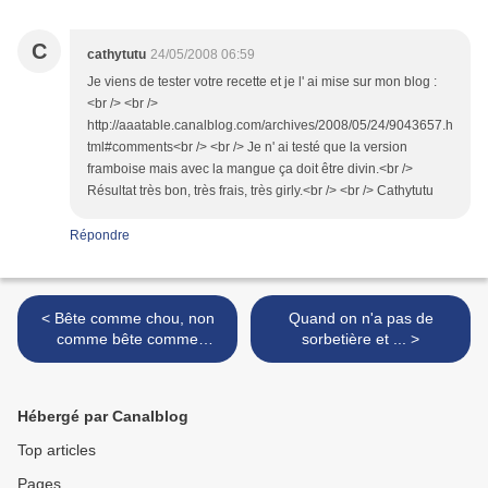
C
cathytutu
24/05/2008 06:59
Je viens de tester votre recette et je l' ai mise sur mon blog :
<br /> <br />
http://aaatable.canalblog.com/archives/2008/05/24/9043657.h
tml#comments<br /> <br /> Je n' ai testé que la version
framboise mais avec la mangue ça doit être divin.<br />
Résultat très bon, très frais, très girly.<br /> <br /> Cathytutu
Répondre
< Bête comme chou, non
Quand on n'a pas de
comme bête comme
sorbetière et ... >
betterave !
Hébergé par Canalblog
Top articles
Pages