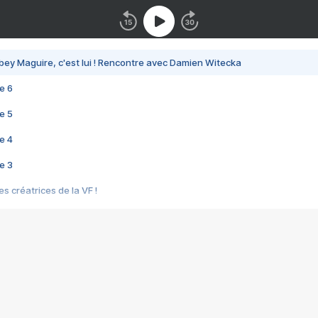
bey Maguire, c'est lui ! Rencontre avec Damien Witecka
e 6
e 5
e 4
e 3
s créatrices de la VF !
e 2
e 1
e Mektoub My Love arrive enfin ! Rencontre avec Shaïn Boumedine et Sal
i : après Toni en famille