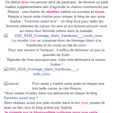
Ce délice
rose
me permet ainsi de participer, de devenir un petit
maillon supplémentaire afin d'agrandir la chaîne commencée par
Réquia : une chaîne de
recettes
salées ou sucrées et
roses.
Réquia a lancé cette chaîne pour relayer le blog de son amie
Sophie :
"Femmes avant tout"
- un blog écrit pour aider les
femmes atteintes du cancer du sein et qui doivent pouvoir vivre
au mieux leur féminité même dans la maladie.
La recette
rose
se compose donc de fromage blanc à la
framboise et du coulis au lait de coco.
Pour une version à "trinquer", il suffira de diminuer un peu la
quantité de fruits.
Rajouter de l'eau pourquoi pas, mais cela diminuera la saveur
fruitée !
Pour aussi y mettre votre patte et relayer une
très belle cause, je cite
Réquia
:
"Vous voulez m'aider dans ma démarche et relayer le blog
Femmes avant tout
?
Alors réalisez aussi une jolie recette dans le ton
rose
, postez-là
avec un lien vers le blog animé par Sophie.
Je compte sur la blogosphère culinaire pour que cette